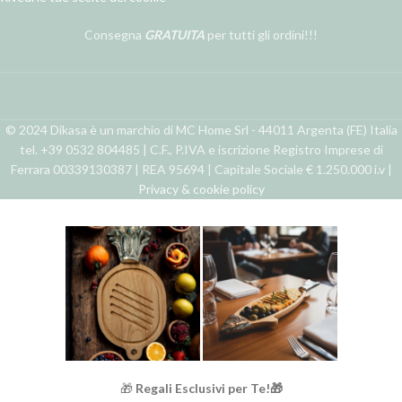
Consegna
GRATUITA
per tutti gli ordini!!!
© 2024 Dikasa è un marchio di MC Home Srl - 44011 Argenta (FE) Italia
tel. +39 0532 804485 | C.F., P.IVA e iscrizione Registro Imprese di
Ferrara 00339130387 | REA 95694 | Capitale Sociale € 1.250.000 i.v |
Privacy & cookie policy
🎁
Regali Esclusivi per Te!🎁