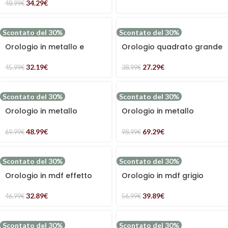
34.29
€
48.99
€
Scontato del 30%
Scontato del 30%
Orologio in metallo e
Orologio quadrato grande
legno rotondo bianco
40×40
nero e bordo marrone
32.19
€
27.29
€
45.99
€
38.99
€
Scontato del 30%
Scontato del 30%
Orologio in metallo
Orologio in metallo
ingranaggi
multicolor
48.99
€
69.29
€
69.99
€
98.99
€
Scontato del 30%
Scontato del 30%
Orologio in mdf effetto
Orologio in mdf grigio
rattan
rotondo semplice
32.89
€
39.89
€
46.99
€
56.99
€
Scontato del 30%
Scontato del 30%