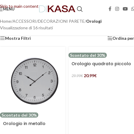
Skip to main content
MENU
📢 Dal 08/08/2026 al 23/08/2026 (compresi) gli ordini saranno evasi con tempi di
gestione leggermente più lunghi. Grazie per la comprensione e buone vacanze!
Home
/
ACCESSORI
/
DECORAZIONI PARETE
/
Orologi
Visualizzazione di 16 risultati
Mostra Filtri
Ordina per
Scontato del 30%
Orologio quadrato piccolo
20.99
€
29.99
€
Scontato del 30%
Orologio in metallo
classico rotondo