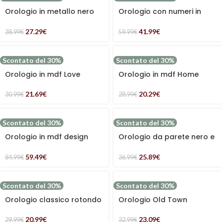
Orologio in metallo nero
Orologio con numeri in
minimal
legno e metallo
27.29
€
41.99
€
38.99
€
59.99
€
Scontato del 30%
Scontato del 30%
Orologio in mdf Love
Orologio in mdf Home
21.69
€
20.29
€
30.99
€
28.99
€
Scontato del 30%
Scontato del 30%
Orologio in mdf design
Orologio da parete nero e
mappa mondo legno
oro design minimal
marrone e metallo grigio
59.49
€
25.89
€
84.99
€
36.99
€
Scontato del 30%
Scontato del 30%
Orologio classico rotondo
Orologio Old Town
nero
rotondo rosso marrone
20.99
€
23.09
€
29.99
€
32.99
€