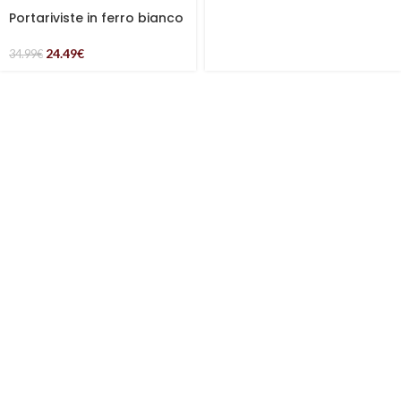
Portariviste in ferro bianco
24.49
€
34.99
€