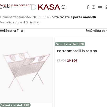
Skip to main content
MENU
📢 Dal 08/08/2026 al 23/08/2026 (compresi) gli ordini saranno evasi con tempi di
gestione leggermente più lunghi. Grazie per la comprensione e buone vacanze!
Home
/
Arredamento
/
INGRESSO
/
Porta riviste e porta ombrelli
Visualizzazione di 2 risultati
Mostra Filtri
Ordina per
Scontato del 30%
Portaombrelli in rattan
naturale
39.19
€
55.99
€
Scontato del 30%