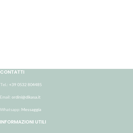
acquisti e pagamenti in piena sicurezza e in modo
semplice e veloce
Pagamento in tre rate con Paypal
Con Paypal, se disponibile per il tuo account, puoi
comodamente pagare in tre rate. Vedi informazioni:
https://www.paypal.com/it/webapps/mpp/paga-in-3-
rate%20?locale.x=it_IT
CONTATTI
Tel.:
+39 0532 804485
Email:
ordini@dikasa.it
Whatsapp:
Messaggia
INFORMAZIONI UTILI