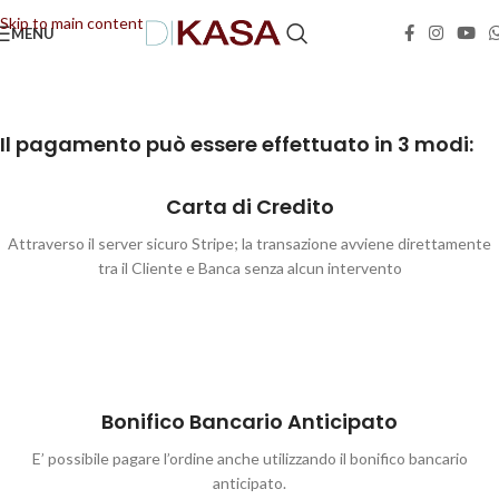
Skip to main content
MENU
📢 Dal 08/08/2026 al 23/08/2026 (compresi) gli ordini saranno evasi con tempi di
gestione leggermente più lunghi. Grazie per la comprensione e buone vacanze!
Il pagamento può essere effettuato in 3 modi:
Carta di Credito
Attraverso il server sicuro Stripe; la transazione avviene direttamente
tra il Cliente e Banca senza alcun intervento
Bonifico Bancario Anticipato
E’ possibile pagare l’ordine anche utilizzando il bonifico bancario
anticipato.