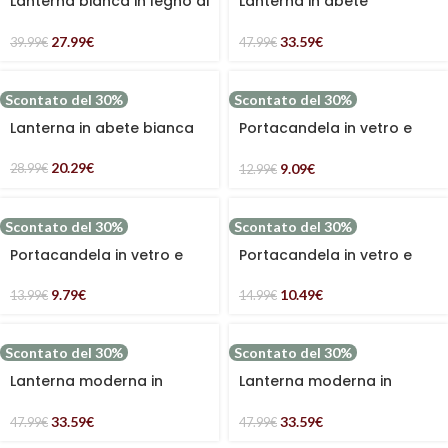
Lanterna bianca in legno di
Lanterna in abete
abete
sbiancato
27.99
€
33.59
€
39.99
€
47.99
€
Scontato del 30%
Scontato del 30%
Lanterna in abete bianca
Portacandela in vetro e
juta marrone
20.29
€
9.09
€
28.99
€
12.99
€
Scontato del 30%
Scontato del 30%
Portacandela in vetro e
Portacandela in vetro e
cotone bianco
cotone bianco e marrone
con frange e perle oro
9.79
€
10.49
€
13.99
€
14.99
€
Scontato del 30%
Scontato del 30%
Lanterna moderna in
Lanterna moderna in
metallo nero e abete
metallo grigio e abete
33.59
€
33.59
€
47.99
€
47.99
€