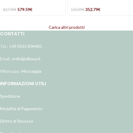
polirattan “Lory”
tortora e corda “Pula”
579.59
€
352.79
€
827.99
€
503.99
€
Carica altri prodotti
CONTATTI
Tel.:
+39 0532 804485
Email:
ordini@dikasa.it
Whatsapp:
Messaggia
INFORMAZIONI UTILI
Spedizione
Modalità di Pagamento
Diritto di Recesso