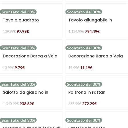
Scontato del 30%
Scontato del 30%
Tavolo quadrato
Tavolo allungabile in
pieghevole “Ares” con
alluminio antracite
piano ribaltabile in acciaio
“Apollo”
97.99
€
794.49
€
139.99
€
1,134.99
€
antracite
Scontato del 30%
Scontato del 30%
Decorazione Barca a Vela
Decorazione Barca a Vela
in Legno – Stile Marino CM
in Legno – Stile Marino
24X2,5H17
9.79
€
11.19
€
13.99
€
15.99
€
Scontato del 30%
Scontato del 30%
Salotto da giardino in
Poltrona in rattan
alluminio e acacia
“Nagano”
“Sirmione”
938.69
€
272.29
€
1,340.99
€
388.99
€
Scontato del 30%
Scontato del 30%