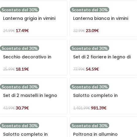
Scontato del 30%
Scontato del 30%
Lanterna grigia in vimini
Lanterna bianca in vimini
17.49
€
23.09
€
24.99
€
32.99
€
Scontato del 30%
Scontato del 30%
Secchio decorativo in
Set di 2 fioriere in legno di
abete e metallo
abete
18.19
€
54.59
€
25.99
€
77.99
€
Scontato del 30%
Scontato del 30%
Set di 2 mastelli in legno
Salotto completo in
brunito
alluminio bianco e corda
“Raul”
30.79
€
981.39
€
43.99
€
1,401.99
€
Scontato del 30%
Scontato del 30%
Salotto completo in
Poltrona in allumino