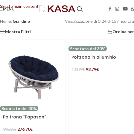
Skip to main content
MENU
📢 Dal 08/08/2026 al 23/08/2026 (compresi) gli ordini saranno evasi con tempi di
gestione leggermente più lunghi. Grazie per la comprensione e buone vacanze!
Home
/
Giardino
Visualizzazione di 1-24 di 157 risultati
Mostra Filtri
Ordina per
Scontato del 30%
Poltrona in alluminio
“Greta” colore antracite e
PVC marrone
93.79
€
133.99
€
Scontato del 30%
Poltrona “Papasan”
rotonda in legno e rattan
bianco
276.70
€
395.28
€