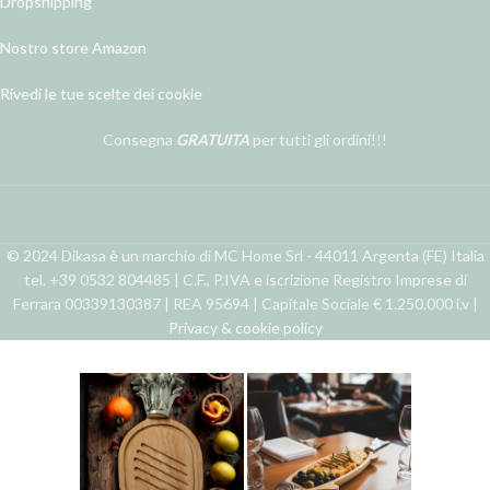
Dropshipping
Nostro store Amazon
Rivedi le tue scelte dei cookie
Consegna
GRATUITA
per tutti gli ordini!!!
© 2024 Dikasa è un marchio di MC Home Srl - 44011 Argenta (FE) Italia
tel. +39 0532 804485 | C.F., P.IVA e iscrizione Registro Imprese di
Ferrara 00339130387 | REA 95694 | Capitale Sociale € 1.250.000 i.v |
Privacy & cookie policy