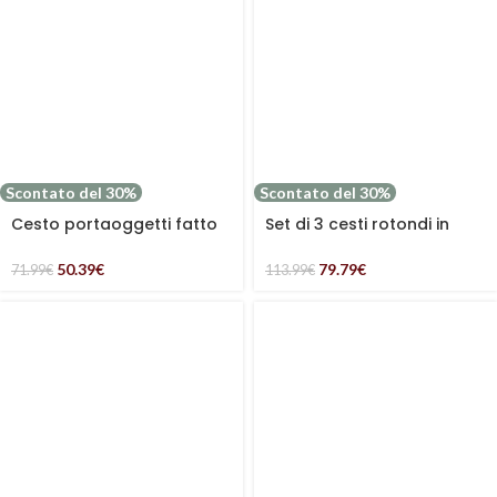
Scontato del 30%
Scontato del 30%
Cesto portaoggetti fatto
Set di 3 cesti rotondi in
a mano
cordoncino
50.39
€
79.79
€
71.99
€
113.99
€