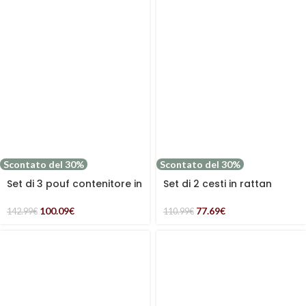
Scontato del 30%
Scontato del 30%
Set di 3 pouf contenitore in
Set di 2 cesti in rattan
mdf
naturale
100.09
€
77.69
€
142.99
€
110.99
€