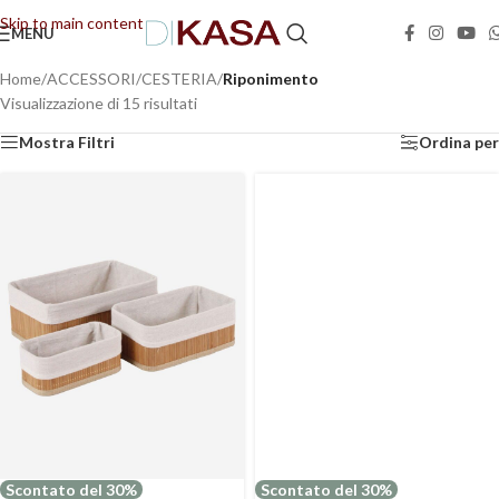
Skip to main content
MENU
📢 Dal 08/08/2026 al 23/08/2026 (compresi) gli ordini saranno evasi con tempi di
gestione leggermente più lunghi. Grazie per la comprensione e buone vacanze!
Home
/
ACCESSORI
/
CESTERIA
/
Riponimento
Visualizzazione di 15 risultati
Mostra Filtri
Ordina per
Scontato del 30%
Scontato del 30%