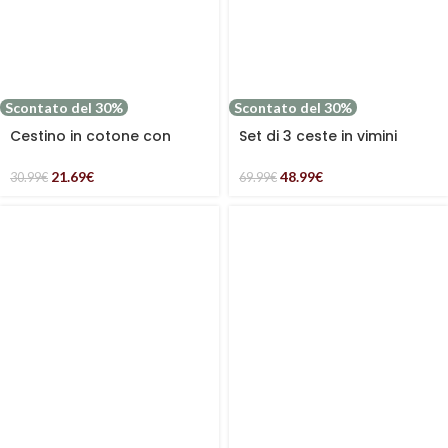
Scontato del 30%
Scontato del 30%
Cestino in cotone con
Set di 3 ceste in vimini
coperchio
foderate
21.69
€
48.99
€
30.99
€
69.99
€