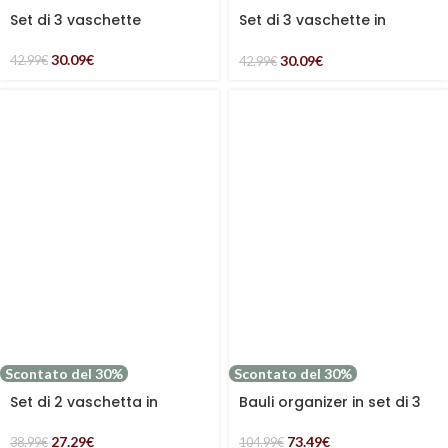
Set di 3 vaschette
Set di 3 vaschette in
rettangolari in bambù
bambù foderate
naturale
30.09
€
30.09
€
42.99
€
42.99
€
Scontato del 30%
Scontato del 30%
Set di 2 vaschetta in
Bauli organizer in set di 3
tessuto non tessuto nero
grigio azzurro e bianco in
tessuto non tessuto
27.29
€
73.49
€
38.99
€
104.99
€