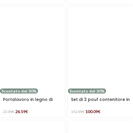
Scontato del 30%
Scontato del 30%
Portalavoro in legno di
Set di 3 pouf contenitore in
faggio
mdf
26.59
€
100.09
€
37.99
€
142.99
€