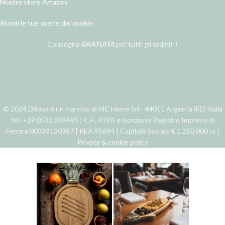
Nostro store Amazon
Rivedi le tue scelte dei cookie
Consegna
GRATUITA
per tutti gli ordini!!!
© 2024 Dikasa è un marchio di MC Home Srl - 44011 Argenta (FE) Italia
tel. +39 0532 804485 | C.F., P.IVA e iscrizione Registro Imprese di
Ferrara 00339130387 | REA 95694 | Capitale Sociale € 1.250.000 i.v |
Privacy & cookie policy