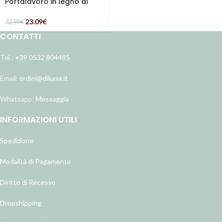
Portalavoro in legno di
faggio naturale
23.09
€
32.99
€
CONTATTI
Tel.:
+39 0532 804485
Email:
ordini@dikasa.it
Whatsapp:
Messaggia
INFORMAZIONI UTILI
Spedizione
Modalità di Pagamento
Diritto di Recesso
Dropshipping