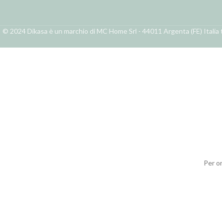
© 2024 Dikasa è un marchio di MC Home Srl - 44011 Argenta (FE) Italia t
Per o