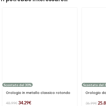
Scontato del 30%
Scontato del 
Orologio in metallo classico rotondo
Orologio da
minimal
34.29
€
25.
48.99
€
36.99
€