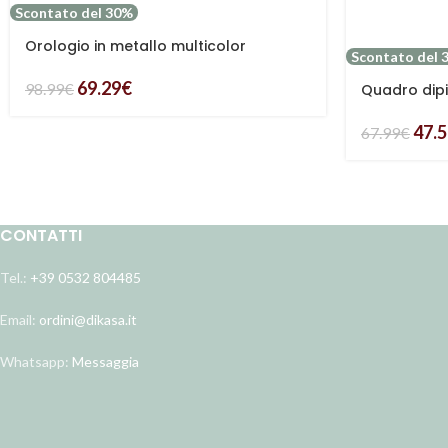
Scontato del 30%
Orologio in metallo multicolor
Scontato del 
69.29
€
98.99
€
Quadro dip
47.
67.99
€
CONTATTI
Tel.:
+39 0532 804485
Email:
ordini@dikasa.it
Whatsapp:
Messaggia