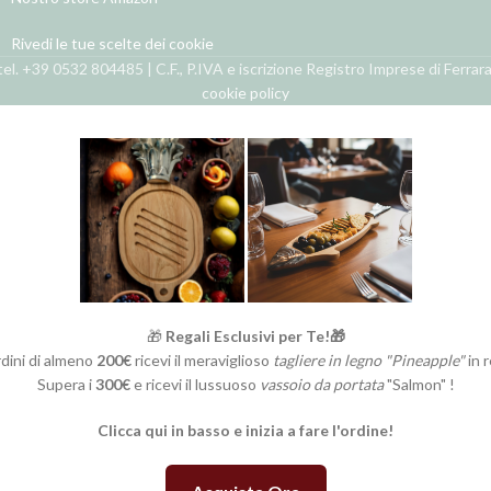
Rivedi le tue scelte dei cookie
el. +39 0532 804485 | C.F., P.IVA e iscrizione Registro Imprese di Ferra
cookie policy
🎁
Regali Esclusivi per Te!🎁
rdini di almeno
200€
ricevi il meraviglioso
tagliere in legno "Pineapple"
in 
Supera i
300€
e ricevi il lussuoso
vassoio da portata
"Salmon" !
Clicca qui in basso e inizia a fare l'ordine!