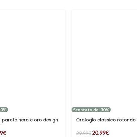
30%
Scontato del 30%
 parete nero e oro design
Orologio classico rotondo
20.99
€
89
€
29.99
€