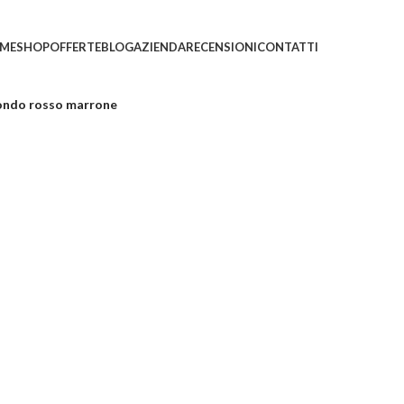
ni saranno evasi con tempi di gestione leggermente più
ME
SHOP
OFFERTE
BLOG
AZIENDA
RECENSIONI
CONTATTI
ondo rosso marrone