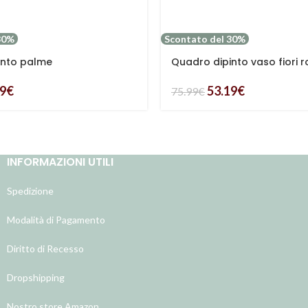
30%
Scontato del 30%
into palme
Quadro dipinto vaso fiori 
59
€
53.19
€
75.99
€
INFORMAZIONI UTILI
Spedizione
Modalità di Pagamento
Diritto di Recesso
Dropshipping
Nostro store Amazon