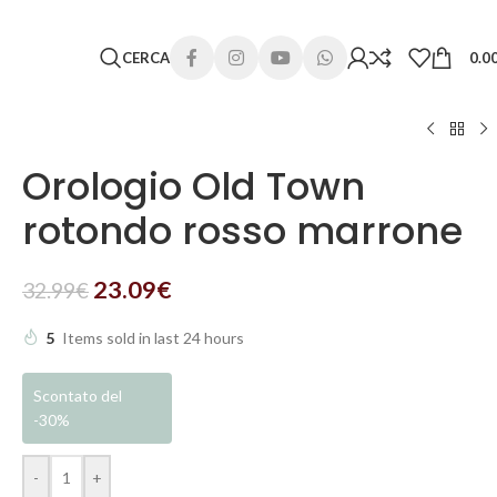
 lunghi. Grazie per la comprensione e buone vacanze!
CERCA
0.0
Orologio Old Town
rotondo rosso marrone
23.09
€
32.99
€
5
Items sold in last 24 hours
Scontato del
-30%
-
+