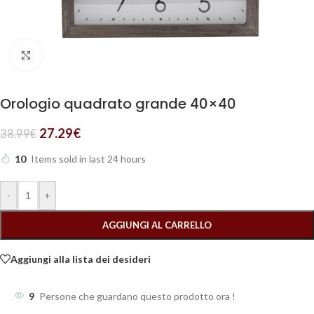
Clicca per ingrandire
Orologio quadrato grande 40×40
27.29
€
38.99
€
10
Items sold in last 24 hours
-
+
AGGIUNGI AL CARRELLO
Aggiungi alla lista dei desideri
9
Persone che guardano questo prodotto ora !