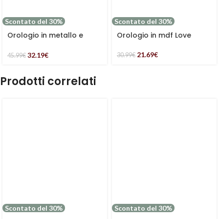
Scontato del 30%
Scontato del 30%
Orologio in metallo e
Orologio in mdf Love
legno rotondo bianco
nero e bordo marrone
21.69
€
32.19
€
30.99
€
45.99
€
Prodotti correlati
Scontato del 30%
Scontato del 30%