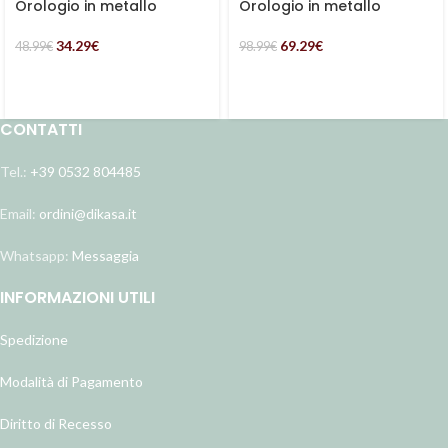
Orologio in metallo
Orologio in metallo
classico rotondo
multicolor
34.29
€
69.29
€
48.99
€
98.99
€
CONTATTI
Tel.:
+39 0532 804485
Email:
ordini@dikasa.it
Whatsapp:
Messaggia
INFORMAZIONI UTILI
Spedizione
Modalità di Pagamento
Diritto di Recesso