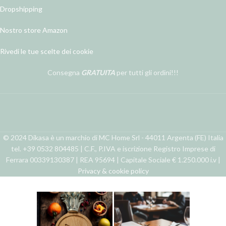
Dropshipping
Nostro store Amazon
Rivedi le tue scelte dei cookie
Consegna
GRATUITA
per tutti gli ordini!!!
© 2024 Dikasa è un marchio di MC Home Srl - 44011 Argenta (FE) Italia
tel. +39 0532 804485 | C.F., P.IVA e iscrizione Registro Imprese di
Ferrara 00339130387 | REA 95694 | Capitale Sociale € 1.250.000 i.v |
Privacy & cookie policy