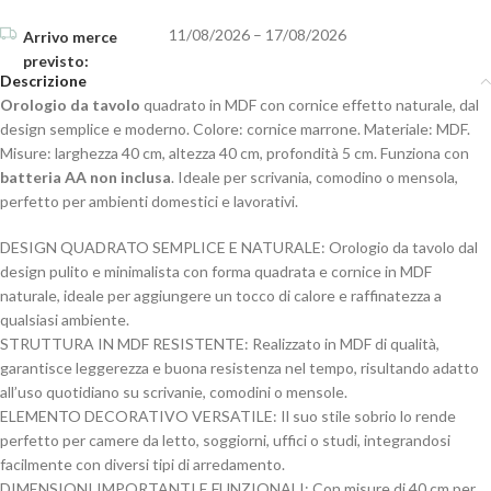
11/08/2026 – 17/08/2026
Descrizione
Orologio da tavolo
quadrato in MDF con cornice effetto naturale, dal
design semplice e moderno. Colore: cornice marrone. Materiale: MDF.
Misure: larghezza 40 cm, altezza 40 cm, profondità 5 cm. Funziona con
batteria AA non inclusa
. Ideale per scrivania, comodino o mensola,
perfetto per ambienti domestici e lavorativi.
DESIGN QUADRATO SEMPLICE E NATURALE: Orologio da tavolo dal
design pulito e minimalista con forma quadrata e cornice in MDF
naturale, ideale per aggiungere un tocco di calore e raffinatezza a
qualsiasi ambiente.
STRUTTURA IN MDF RESISTENTE: Realizzato in MDF di qualità,
garantisce leggerezza e buona resistenza nel tempo, risultando adatto
all’uso quotidiano su scrivanie, comodini o mensole.
ELEMENTO DECORATIVO VERSATILE: Il suo stile sobrio lo rende
perfetto per camere da letto, soggiorni, uffici o studi, integrandosi
facilmente con diversi tipi di arredamento.
DIMENSIONI IMPORTANTI E FUNZIONALI: Con misure di 40 cm per