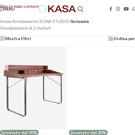
Skip to main content
MENU
📢 Dal 08/08/2026 al 23/08/2026 (compresi) gli ordini saranno evasi con tempi di
gestione leggermente più lunghi. Grazie per la comprensione e buone vacanze!
Home
/
Arredamento
/
ZONA STUDIO
/
Scrivanie
Visualizzazione di 2 risultati
Mostra Filtri
Ordina per
Scontato del 30%
Scontato del 30%