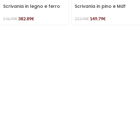
Scrivania in legno e ferro
Scrivania in pino e Mdf
382.89
€
149.79
€
546.99
€
213.99
€