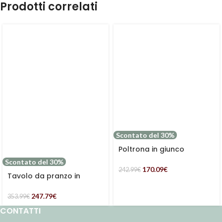
Prodotti correlati
Scontato del 30%
Poltrona in giunco
marrone scuro con
Scontato del 30%
cuscino bianco
170.09
€
242.99
€
Tavolo da pranzo in
abete con cassetti
247.79
€
353.99
€
CONTATTI