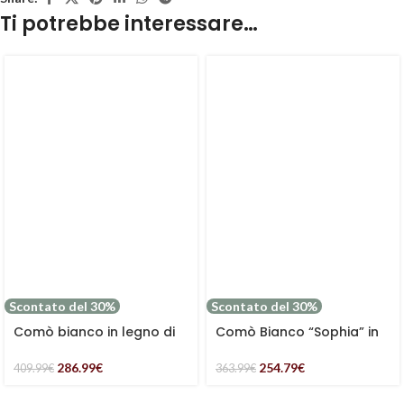
Ti potrebbe interessare…
Scontato del 30%
Scontato del 30%
Comò bianco in legno di
Comò Bianco “Sophia” in
pino ed mdf “Alice”
Legno di Pino
286.99
€
254.79
€
409.99
€
363.99
€