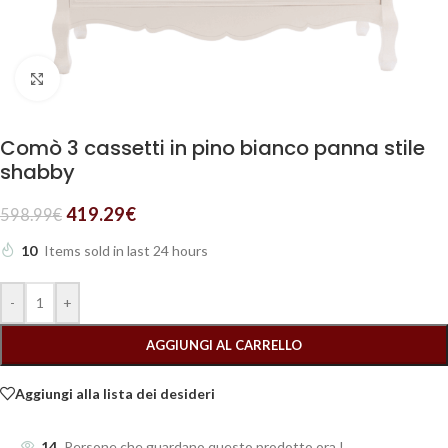
Clicca per ingrandire
Comò 3 cassetti in pino bianco panna stile
shabby
419.29
€
598.99
€
10
Items sold in last 24 hours
-
+
AGGIUNGI AL CARRELLO
Aggiungi alla lista dei desideri
14
Persone che guardano questo prodotto ora !