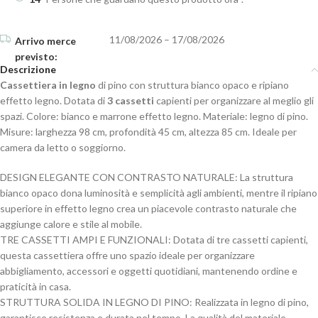
11/08/2026 – 17/08/2026
Descrizione
Cassettiera in legno
di pino con struttura bianco opaco e ripiano
effetto legno. Dotata di
3 cassetti
capienti per organizzare al meglio gli
spazi. Colore: bianco e marrone effetto legno. Materiale: legno di pino.
Misure: larghezza 98 cm, profondità 45 cm, altezza 85 cm. Ideale per
camera da letto o soggiorno.
DESIGN ELEGANTE CON CONTRASTO NATURALE: La struttura
bianco opaco dona luminosità e semplicità agli ambienti, mentre il ripiano
superiore in effetto legno crea un piacevole contrasto naturale che
aggiunge calore e stile al mobile.
TRE CASSETTI AMPI E FUNZIONALI: Dotata di tre cassetti capienti,
questa cassettiera offre uno spazio ideale per organizzare
abbigliamento, accessori e oggetti quotidiani, mantenendo ordine e
praticità in casa.
STRUTTURA SOLIDA IN LEGNO DI PINO: Realizzata in legno di pino,
garantisce resistenza e durata nel tempo. La qualità del materiale