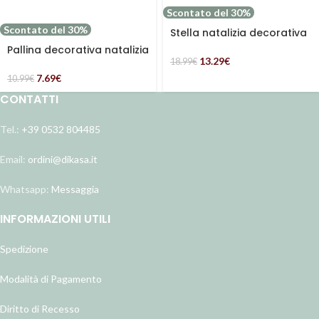
Scontato del 30%
Scontato del 30%
Stella natalizia decorativa
in set di due grigia
Pallina decorativa natalizia
13.29
€
in mdf con righe
18.99
€
7.69
€
10.99
€
CONTATTI
Tel.:
+39 0532 804485
Email:
ordini@dikasa.it
Whatsapp:
Messaggia
INFORMAZIONI UTILI
Spedizione
Modalità di Pagamento
Diritto di Recesso