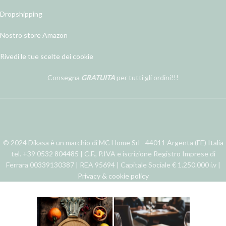
Dropshipping
Nostro store Amazon
Rivedi le tue scelte dei cookie
Consegna
GRATUITA
per tutti gli ordini!!!
© 2024 Dikasa è un marchio di MC Home Srl - 44011 Argenta (FE) Italia
tel. +39 0532 804485 | C.F., P.IVA e iscrizione Registro Imprese di
Ferrara 00339130387 | REA 95694 | Capitale Sociale € 1.250.000 i.v |
Privacy & cookie policy