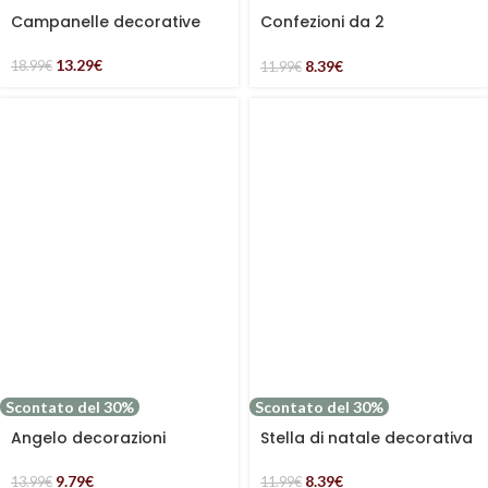
Campanelle decorative
Confezioni da 2
natalizie in set di 6 pezzi
decorazioni natalizie
colore argento
casette grigie
13.29
€
8.39
€
18.99
€
11.99
€
Scontato del 30%
Scontato del 30%
Angelo decorazioni
Stella di natale decorativa
natalizie in set di 3
piccola con luci LED 15cm
9.79
€
8.39
€
13.99
€
11.99
€