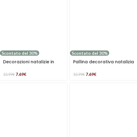
Scontato del 30%
Scontato del 30%
Decorazioni natalizie in
Pallina decorativa natalizia
confezione da 2 forma a
in legno mdf
casetta
7.69
€
7.69
€
10.99
€
10.99
€