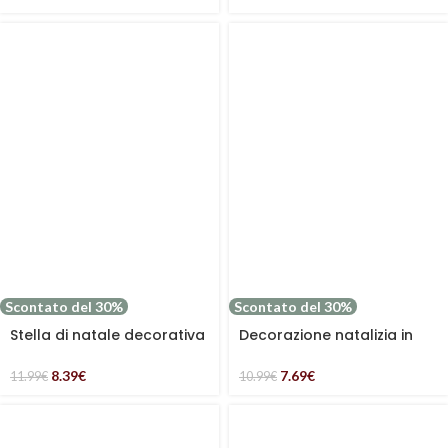
Scontato del 30%
Scontato del 30%
Stella di natale decorativa
Decorazione natalizia in
con luci LED 21 cm
confezione da 2
decorazioni stella
8.39
€
7.69
€
11.99
€
10.99
€