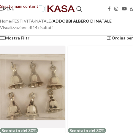
🚚📦Spedizione GRATUITA in tutta Italia!
🚚📦
Skip to main content
MENU
Home
/
FESTIVITÀ
/
NATALE
/
ADDOBBI ALBERO DI NATALE
Visualizzazione di 14 risultati
Mostra Filtri
Ordina per
Scontato del 30%
Scontato del 30%