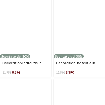
Scontato del 30%
Scontato del 30%
Decorazioni natalizie in
Decorazioni natalizie in
confezione da 3
confezione da 3 a forma di
decorazioni fiocco di neve
finestra
8.39
€
8.39
€
11.99
€
11.99
€