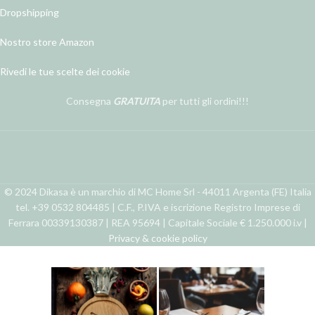
Dropshipping
Nostro store Amazon
Rivedi le tue scelte dei cookie
Consegna
GRATUITA
per tutti gli ordini!!!
© 2024 Dikasa è un marchio di MC Home Srl - 44011 Argenta (FE) Italia
tel. +39 0532 804485 | C.F., P.IVA e iscrizione Registro Imprese di
Ferrara 00339130387 | REA 95694 | Capitale Sociale € 1.250.000 i.v |
Privacy & cookie policy