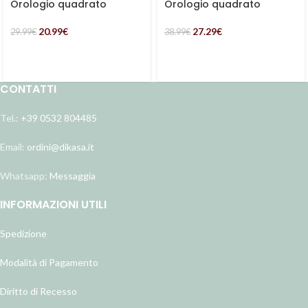
Orologio quadrato
Orologio quadrato
piccolo
grande 40×40
20.99
€
27.29
€
29.99
€
38.99
€
CONTATTI
Tel.:
+39 0532 804485
Email:
ordini@dikasa.it
Whatsapp:
Messaggia
INFORMAZIONI UTILI
Spedizione
Modalità di Pagamento
Diritto di Recesso