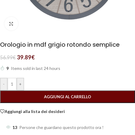
Clicca per ingrandire
Orologio in mdf grigio rotondo semplice
39.89
€
56.99
€
9
Items sold in last 24 hours
-
+
AGGIUNGI AL CARRELLO
Aggiungi alla lista dei desideri
13
Persone che guardano questo prodotto ora !