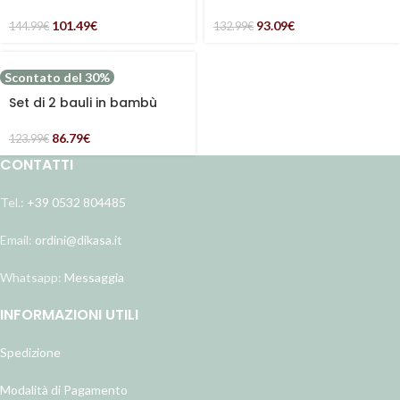
vimini bollito
bollito in set di 2
101.49
€
93.09
€
144.99
€
132.99
€
Scontato del 30%
Set di 2 bauli in bambù
86.79
€
123.99
€
CONTATTI
Tel.:
+39 0532 804485
Email:
ordini@dikasa.it
Whatsapp:
Messaggia
INFORMAZIONI UTILI
Spedizione
Modalità di Pagamento