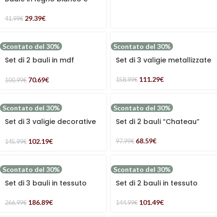
marrone con manico in set
di 2
29.39
€
41.99
€
Scontato del 30%
Scontato del 30%
Set di 2 bauli in mdf
Set di 3 valigie metallizzate
Lavanda
111.29
€
70.69
€
158.99
€
100.99
€
Scontato del 30%
Scontato del 30%
Set di 3 valigie decorative
Set di 2 bauli “Chateau”
floreali
68.59
€
102.19
€
97.99
€
145.99
€
Scontato del 30%
Scontato del 30%
Set di 3 bauli in tessuto
Set di 2 bauli in tessuto
grigio
186.89
€
101.49
€
266.99
€
144.99
€