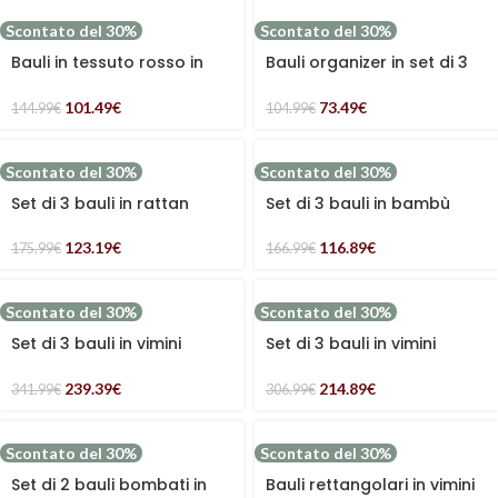
Scontato del 30%
Scontato del 30%
Bauli in tessuto rosso in
Bauli organizer in set di 3
set di due
grigio azzurro e bianco in
tessuto non tessuto
101.49
€
73.49
€
144.99
€
104.99
€
Scontato del 30%
Scontato del 30%
Set di 3 bauli in rattan
Set di 3 bauli in bambù
“Orsetti”
“Simply beautiful”
123.19
€
116.89
€
175.99
€
166.99
€
Scontato del 30%
Scontato del 30%
Set di 3 bauli in vimini
Set di 3 bauli in vimini
bollito foderati
bollito
239.39
€
214.89
€
341.99
€
306.99
€
Scontato del 30%
Scontato del 30%
Set di 2 bauli bombati in
Bauli rettangolari in vimini