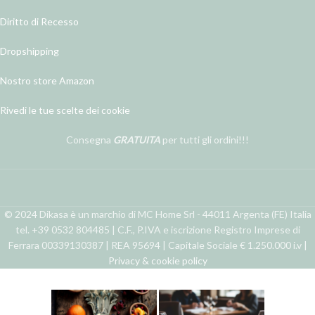
Diritto di Recesso
Dropshipping
Nostro store Amazon
Rivedi le tue scelte dei cookie
Consegna
GRATUITA
per tutti gli ordini!!!
© 2024 Dikasa è un marchio di MC Home Srl - 44011 Argenta (FE) Italia
tel. +39 0532 804485 | C.F., P.IVA e iscrizione Registro Imprese di
Ferrara 00339130387 | REA 95694 | Capitale Sociale € 1.250.000 i.v |
Privacy & cookie policy