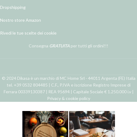
Dropshipping
Nostro store Amazon
Rivedi le tue scelte dei cookie
Consegna
GRATUITA
per tutti gli ordini!!!
© 2024 Dikasa è un marchio di MC Home Srl - 44011 Argenta (FE) Italia
tel. +39 0532 804485 | C.F., P.IVA e iscrizione Registro Imprese di
Ferrara 00339130387 | REA 95694 | Capitale Sociale € 1.250.000 i.v |
Privacy & cookie policy