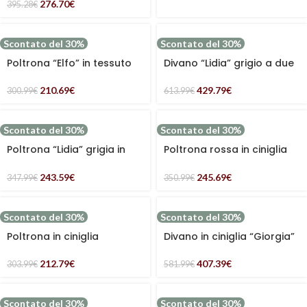
bianco
276.70
€
395.28
€
Scontato del 30%
Scontato del 30%
Poltrona “Elfo” in tessuto
Divano “Lidia” grigio a due
verde effetto bouclé
posti in ciniglia
210.69
€
429.79
€
300.99
€
613.99
€
Scontato del 30%
Scontato del 30%
Poltrona “Lidia” grigia in
Poltrona rossa in ciniglia
ciniglia
“Sara”
243.59
€
245.69
€
347.99
€
350.99
€
Scontato del 30%
Scontato del 30%
Poltrona in ciniglia
Divano in ciniglia “Giorgia”
“Giorgia” beige
beige
212.79
€
407.39
€
303.99
€
581.99
€
Scontato del 30%
Scontato del 30%