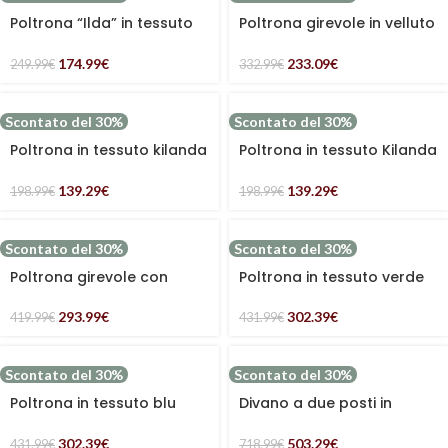
Poltrona “Ilda” in tessuto
Poltrona girevole in velluto
bouclé con struttura in
verde a coste “Agata”
metallo nero
174.99
€
233.09
€
249.99
€
332.99
€
Scontato del 30%
Scontato del 30%
Poltrona in tessuto kilanda
Poltrona in tessuto Kilanda
giallo “Greta”
beige “Greta”
139.29
€
139.29
€
198.99
€
198.99
€
Scontato del 30%
Scontato del 30%
Poltrona girevole con
Poltrona in tessuto verde
poggiapiedi grigio “Ava”
effetto velluto “Gina”
293.99
€
302.39
€
419.99
€
431.99
€
Scontato del 30%
Scontato del 30%
Poltrona in tessuto blu
Divano a due posti in
“Gina”
tessuto blu “Gina”
302.39
€
503.29
€
431.99
€
718.99
€