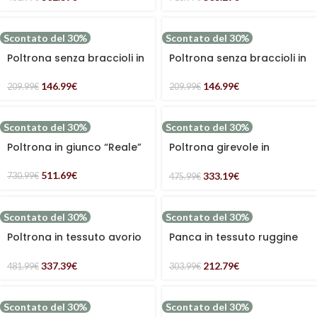
Scontato del 30%
Scontato del 30%
Poltrona senza braccioli in
Poltrona senza braccioli in
velluto rosa
velluto verde
146.99
€
146.99
€
209.99
€
209.99
€
Scontato del 30%
Scontato del 30%
Poltrona in giunco “Reale”
Poltrona girevole in
tessuto grigio “Dora”
511.69
€
333.19
€
730.99
€
475.99
€
Scontato del 30%
Scontato del 30%
Poltrona in tessuto avorio
Panca in tessuto ruggine
“Aria”
“Lila”
337.39
€
212.79
€
481.99
€
303.99
€
Scontato del 30%
Scontato del 30%