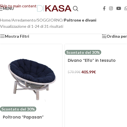
Skip to main content
MENU
📢 Dal 08/08/2026 al 23/08/2026 (compresi) gli ordini saranno evasi con tempi di
gestione leggermente più lunghi. Grazie per la comprensione e buone vacanze!
Home
/
Arredamento
/
SOGGIORNO
/
Poltrone e divani
Visualizzazione di 1-24 di 31 risultati
Mostra Filtri
Ordina per
Scontato del 30%
Divano “Elfo” in tessuto
verde effetto bouclé
405.99
€
579.99
€
Scontato del 30%
Poltrona “Papasan”
rotonda in legno e rattan