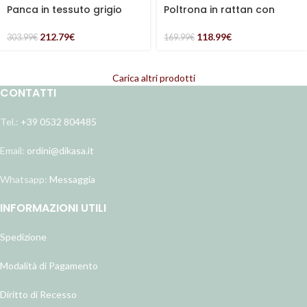
Panca in tessuto grigio
Poltrona in rattan con
“Lila”
cuscino “Irian”
212.79
€
118.99
€
303.99
€
169.99
€
Carica altri prodotti
CONTATTI
Tel.:
+39 0532 804485
Email:
ordini@dikasa.it
Whatsapp:
Messaggia
INFORMAZIONI UTILI
Spedizione
Modalità di Pagamento
Diritto di Recesso