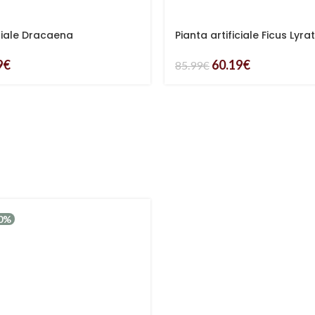
iciale Dracaena
Pianta artificiale Ficus Lyra
9
€
60.19
€
85.99
€
30%