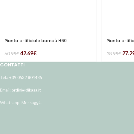
Pianta artificiale bambù H60
Pianta artif
42.69
€
27.2
60.99
€
38.99
€
CONTATTI
Tel.:
+39 0532 804485
Email:
ordini@dikasa.it
Whatsapp:
Messaggia