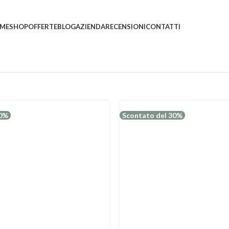
ni saranno evasi con tempi di gestione leggermente più
ME
SHOP
OFFERTE
BLOG
AZIENDA
RECENSIONI
CONTATTI
30%
Scontato del 30%