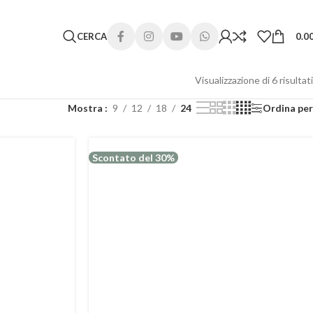
 lunghi. Grazie per la comprensione e buone vacanze!
CERCA
0.0
Visualizzazione di 6 risultati
Mostra
9
12
18
24
Ordina per
Scontato del 30%