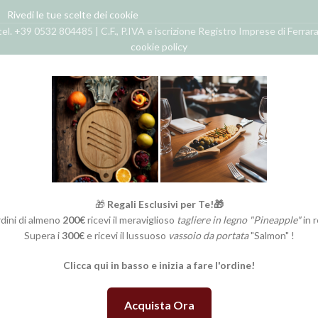
Rivedi le tue scelte dei cookie
el. +39 0532 804485 | C.F., P.IVA e iscrizione Registro Imprese di Ferra
cookie policy
🎁
Regali Esclusivi per Te!🎁
rdini di almeno
200€
ricevi il meraviglioso
tagliere in legno "Pineapple"
in 
Supera i
300€
e ricevi il lussuoso
vassoio da portata
"Salmon" !
Clicca qui in basso e inizia a fare l'ordine!
Acquista Ora