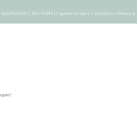
ra 00339130387 | REA 95694 | Capitale Sociale € 1.250.000 i.v |
Privacy &
regalo!