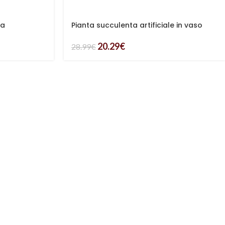
ta
Pianta succulenta artificiale in vaso
20.29
€
28.99
€