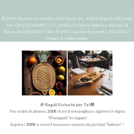
© 2024 Dikasa è un marchio di MC Home Srl - 44011 Argenta (FE) Italia
tel. +39 0532 804485 | C.F., P.IVA e iscrizione Registro Imprese di
Ferrara 00339130387 | REA 95694 | Capitale Sociale € 1.250.000 i.v |
Privacy & cookie policy
🎁
Regali Esclusivi per Te!🎁
Per ordini di almeno
200€
ricevi il meraviglioso
tagliere in legno
"Pineapple"
in regalo!
Supera i
300€
e ricevi il lussuoso
vassoio da portata
"Salmon" !