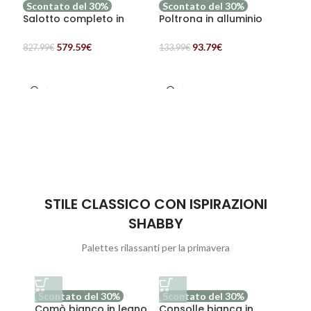
Scontato del 30%
Scontato del 30%
Sc
Salotto completo in
Poltrona in alluminio
Tav
polirattan “Lory”
“Greta” colore antracite
all
e PVC marrone
“Ap
579.59
€
93.79
€
827.99
€
133.99
€
1,1
AGGIUNGI AL CARRELLO
AGGIUNGI AL CARRELLO
STILE CLASSICO CON ISPIRAZIONI
SHABBY
Palettes rilassanti per la primavera
Scontato del 30%
Scontato del 30%
Scon
Comò bianco in legno
Consolle bianca in
Como