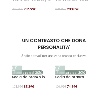
di pino ed mdf “Alice”
legno di pino ed mdf
legno
“Alice”
“Alic
286.99
€
200.89
€
409.99
€
286.99
€
247.99
UN CONTRASTO CHE DONA
PERSONALITA'
Sedie e tavoli per una zona pranzo esclusiva
Scontato del 30%
Scontato del 30%
Scon
Sedia da pranzo in
Sedia da pranzo
Tavol
tessuto bouclé bianco
bianca “Gaia”
legno
Tina
metal
85.39
€
74.89
€
121.99
€
106.99
€
958.99
200×