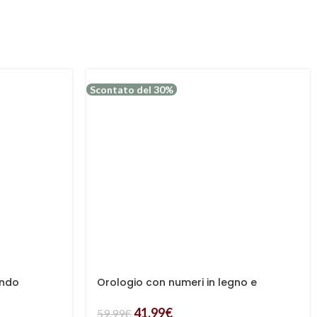
Scontato del 30%
ondo
Orologio con numeri in legno e
metallo
41.99
€
59.99
€