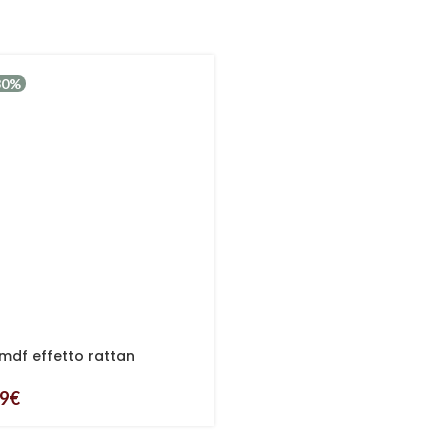
30%
 mdf effetto rattan
89
€