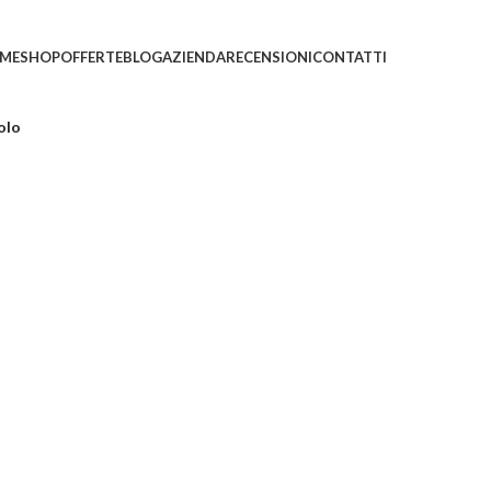
ni saranno evasi con tempi di gestione leggermente più
ME
SHOP
OFFERTE
BLOG
AZIENDA
RECENSIONI
CONTATTI
olo