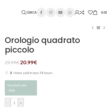
 lunghi. Grazie per la comprensione e buone vacanze!
CERCA
0.0
Orologio quadrato
piccolo
20.99
€
29.99
€
3
Items sold in last 24 hours
Scontato del
-30%
-
+