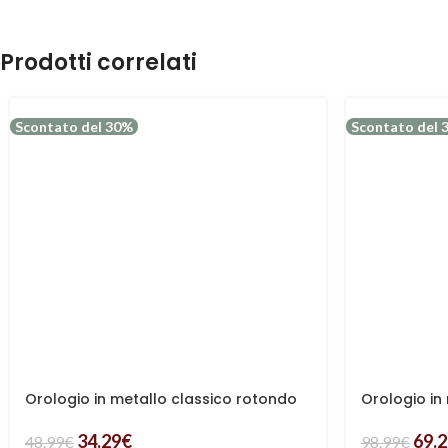
Prodotti correlati
Scontato del 30%
Scontato del 
Orologio in metallo classico rotondo
Orologio in
34.29
€
69.
48.99
€
98.99
€