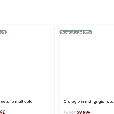
30%
Scontato del 30%
 metallo multicolor
Orologio in mdf grigio rot
semplice
29
€
39.89
€
56.99
€