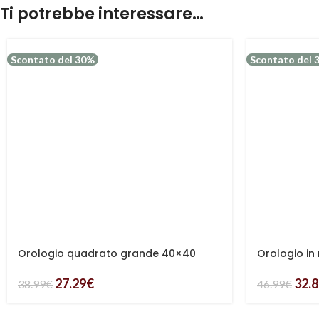
Ti potrebbe interessare…
Scontato del 30%
Scontato del 
Orologio quadrato grande 40×40
Orologio in
27.29
€
32.
38.99
€
46.99
€