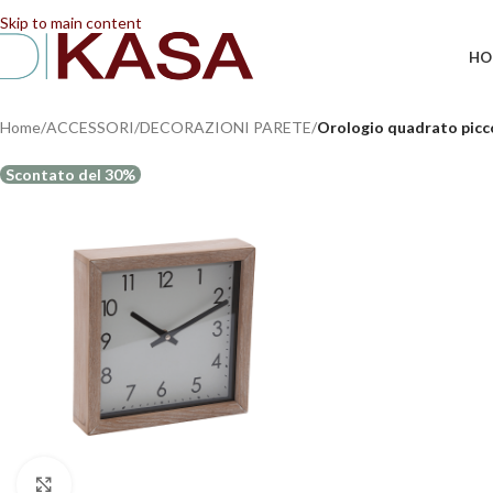
📢 Dal 08/08/2026 al 23/08/2026 (compresi) gli ordi
Skip to main content
HO
Home
/
ACCESSORI
/
DECORAZIONI PARETE
/
Orologio quadrato picc
Scontato del 30%
Clicca per ingrandire