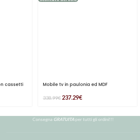
on cassetti
Mobile tv in paulonia ed MDF
237.29
€
338.99
€
Consegna
GRATUITA
per tutti gli ordini!!!