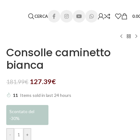
 lunghi. Grazie per la comprensione e buone vacanze!
CERCA
0.0
Consolle caminetto
bianca
127.39
€
181.99
€
11
Items sold in last 24 hours
Scontato del
-30%
-
+