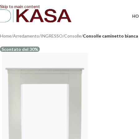
📢 Dal 08/08/2026 al 23/08/2026 (compresi) gli ordi
Skip to main content
HO
Home
/
Arredamento
/
INGRESSO
/
Consolle
/
Consolle caminetto bianca
Scontato del 30%