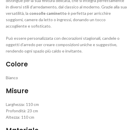
distingue per la sua finitura delicata, che si integra perfettamente
in diversi stili d’arredamento, dal classico al moderno. Grazie alla sua
versatilità, la
consolle caminetto
è perfetta per arricchire
soggiorni, camere da letto o ingressi, donando un tocco
accogliente e sofisticato.
Può essere personalizzata con decorazioni stagionali, candele o
oggetti d’arredo per creare composizioni uniche e suggestive,
rendendo ogni spazio più caldo e invitante.
Colore
Bianco
Misure
Larghezza: 110 cm
Profondità: 23 cm
Altezza: 110 cm