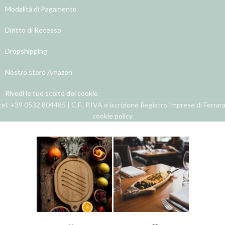
Modalità di Pagamento
Diritto di Recesso
Dropshipping
Nostro store Amazon
Rivedi le tue scelte dei cookie
el. +39 0532 804485 | C.F., P.IVA e iscrizione Registro Imprese di Ferra
cookie policy