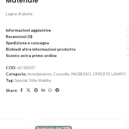
Materiale
Legno di abete
Informazioni aggiuntive
Recensioni (0)
Spedizione e consegna
Richiedi altre informazioni prodotto
Sconto extra primo ordine
COD:
62-SX507
Categorie:
Arredamento
,
Consolle
,
INGRESSO
,
OFFERTE LAMPO
Tag:
Special
,
Stile Shabby
Share:
Scontato del 30%