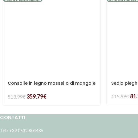
Consolle in legno massello di mango e
Sedia piegh
acacia Marsiglia
81
359.79
€
115.99
€
513.99
€
CONTATTI
Tel.:
+39 0532 804485