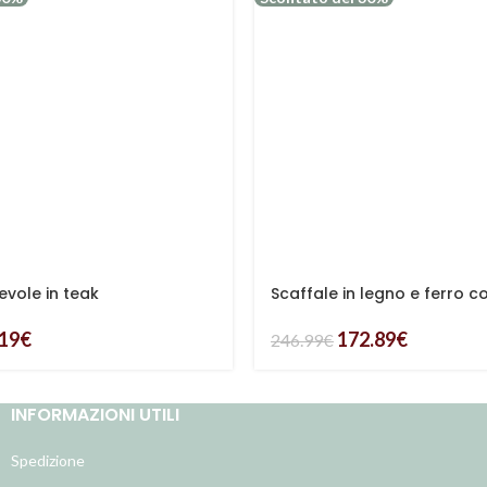
evole in teak
Scaffale in legno e ferro c
.19
€
172.89
€
246.99
€
INFORMAZIONI UTILI
Spedizione