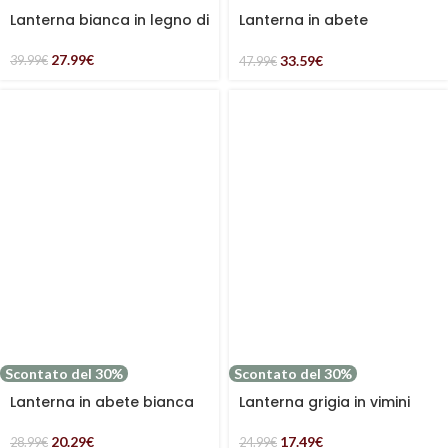
Lanterna bianca in legno di
Lanterna in abete
abete
sbiancato
27.99
€
33.59
€
39.99
€
47.99
€
Scontato del 30%
Scontato del 30%
Lanterna in abete bianca
Lanterna grigia in vimini
20.29
€
17.49
€
28.99
€
24.99
€