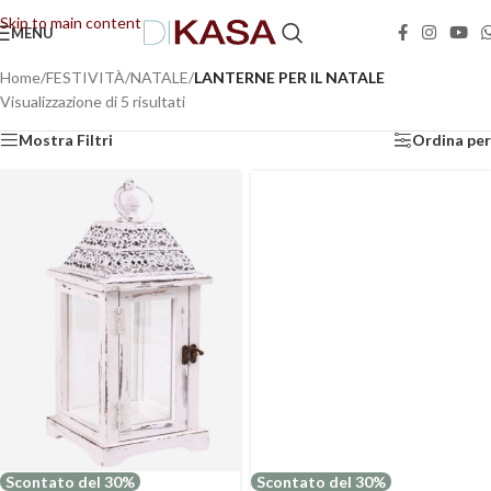
Skip to main content
MENU
📢 Dal 08/08/2026 al 23/08/2026 (compresi) gli ordini saranno evasi con tempi di
gestione leggermente più lunghi. Grazie per la comprensione e buone vacanze!
Home
/
FESTIVITÀ
/
NATALE
/
LANTERNE PER IL NATALE
Visualizzazione di 5 risultati
Mostra Filtri
Ordina per
Scontato del 30%
Scontato del 30%