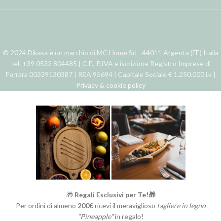
© 2024 Dikasa è un marchio di MC Home Srl - 44011 Argenta (FE) Italia
tel. +39 0532 804485 | C.F., P.IVA e iscrizione Registro Imprese di
Ferrara 00339130387 | REA 95694 | Capitale Sociale € 1.250.000 i.v |
Privacy & cookie policy
🎁
Regali Esclusivi per Te!🎁
Per ordini di almeno
200€
ricevi il meraviglioso
tagliere in legno
"Pineapple"
in regalo!