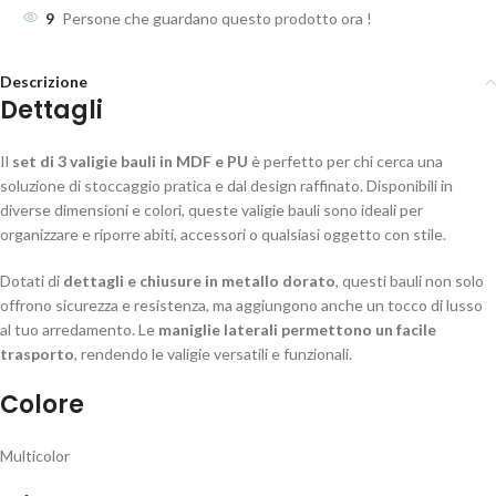
9
Persone che guardano questo prodotto ora !
Descrizione
Dettagli
Il
set di 3 valigie bauli in MDF e PU
è perfetto per chi cerca una
soluzione di stoccaggio pratica e dal design raffinato. Disponibili in
diverse dimensioni e colori, queste valigie bauli sono ideali per
organizzare e riporre abiti, accessori o qualsiasi oggetto con stile.
Dotati di
dettagli e chiusure in metallo dorato
, questi bauli non solo
offrono sicurezza e resistenza, ma aggiungono anche un tocco di lusso
al tuo arredamento. Le
maniglie laterali permettono un facile
trasporto
, rendendo le valigie versatili e funzionali.
Colore
Multicolor