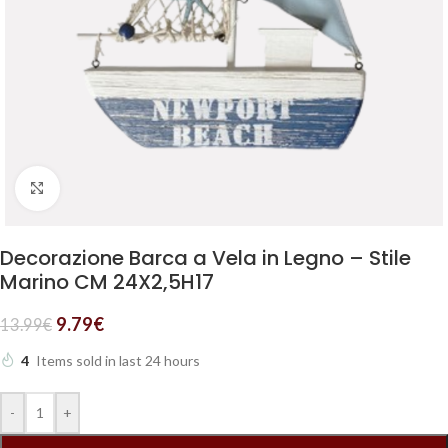
Clicca per ingrandire
Decorazione Barca a Vela in Legno – Stile
Marino CM 24X2,5H17
9.79
€
13.99
€
4
Items sold in last 24 hours
-
+