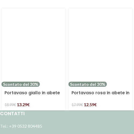
Scontato del 30%
Scontato del 30%
Portavaso giallo in abete
Portavaso rosa in abete in
in set di 2
set di 2
13.29
€
12.59
€
18.99
€
17.99
€
CONTATTI
Tel.:
+39 0532 804485