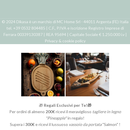
© 2024 Dikasa è un marchio di MC Home Srl - 44011 Argenta (FE) Italia
tel. +39 0532 804485 | C.F., P.IVA e iscrizione Registro Imprese di
Ferrara 00339130387 | REA 95694 | Capitale Sociale € 1.250.000 i.v |
Privacy & cookie policy
🎁
Regali Esclusivi per Te!🎁
Per ordini di almeno
200€
ricevi il meraviglioso
tagliere in legno
"Pineapple"
in regalo!
Supera i
300€
e ricevi il lussuoso
vassoio da portata
"Salmon" !