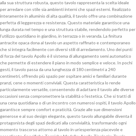
alla sua struttura robusta, questo tavolo rappresenta la scelta ideale
per arredare con stile sia ambienti interni che spazi esterni. Realizzato
interamente in alluminio di alta qualità, il tavolo offre una combinazione
perfetta di leggerezza e resistenza. Questo materiale garantisce una
lunga durata nel tempo e una struttura stabile, rendendolo perfetto per
l’utilizzo quotidiano in giardino, in terrazza o in veranda. La finitura
antracite opaca dona al tavolo un aspetto raffinato e contemporaneo
che si integra facilmente con diversi stili di arredamento. Uno dei punti
di forza del tavolo Apollo è il sistema di allungamento semi automatico
che permette di estendere il piano in modo semplice e veloce. In pochi
gesti, il tavolo passa da una lunghezza di 180 centimetri a 240
centimetri, offrendo più spazio per ospitare amici e familiari durante
pranzi, cene o momenti conviviali. Questa caratteristica lo rende
particolarmente versatile, consentendo di adattare il tavolo alle diverse
occasioni senza compromettere la stabilità o l’estetica. Che si tratti di
una cena quotidiana o di un incontro con numerosi ospiti, il tavolo Apollo
garantisce sempre comfort e praticità. Grazie alle sue dimensioni
generose e al suo design elegante, questo tavolo allungabile diventa il
protagonista degli spazi dedicati alla convivialità, trasformando ogni
momento trascorso attorno al tavolo in un’esperienza piacevole e