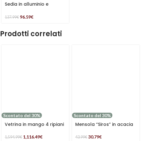
Sedia in alluminio e
textilene “Bruna”
96.59
€
137.99
€
Prodotti correlati
Scontato del 30%
Scontato del 30%
Vetrina in mango 4 ripiani
Mensola “Siros” in acacia
e 2 ante “Dino”
marrone
1,116.49
€
30.79
€
1,594.99
€
43.99
€