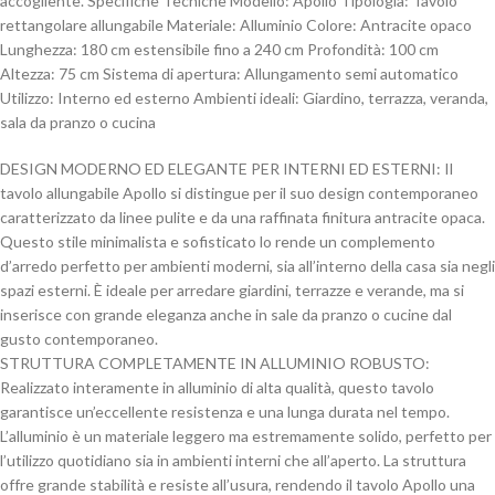
accogliente. Specifiche Tecniche Modello: Apollo Tipologia: Tavolo
rettangolare allungabile Materiale: Alluminio Colore: Antracite opaco
Lunghezza: 180 cm estensibile fino a 240 cm Profondità: 100 cm
Altezza: 75 cm Sistema di apertura: Allungamento semi automatico
Utilizzo: Interno ed esterno Ambienti ideali: Giardino, terrazza, veranda,
sala da pranzo o cucina
DESIGN MODERNO ED ELEGANTE PER INTERNI ED ESTERNI: Il
tavolo allungabile Apollo si distingue per il suo design contemporaneo
caratterizzato da linee pulite e da una raffinata finitura antracite opaca.
Questo stile minimalista e sofisticato lo rende un complemento
d’arredo perfetto per ambienti moderni, sia all’interno della casa sia negli
spazi esterni. È ideale per arredare giardini, terrazze e verande, ma si
inserisce con grande eleganza anche in sale da pranzo o cucine dal
gusto contemporaneo.
STRUTTURA COMPLETAMENTE IN ALLUMINIO ROBUSTO:
Realizzato interamente in alluminio di alta qualità, questo tavolo
garantisce un’eccellente resistenza e una lunga durata nel tempo.
L’alluminio è un materiale leggero ma estremamente solido, perfetto per
l’utilizzo quotidiano sia in ambienti interni che all’aperto. La struttura
offre grande stabilità e resiste all’usura, rendendo il tavolo Apollo una