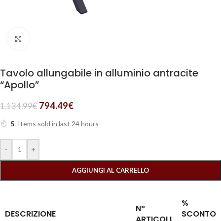
Clicca per ingrandire
Tavolo allungabile in alluminio antracite
“Apollo”
794.49
€
1,134.99
€
5
Items sold in last 24 hours
-
+
AGGIUNGI AL CARRELLO
%
N°
DESCRIZIONE
SCONTO
ARTICOLI