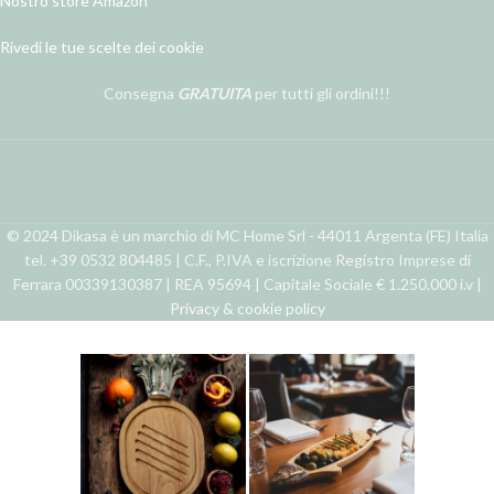
Nostro store Amazon
Rivedi le tue scelte dei cookie
Consegna
GRATUITA
per tutti gli ordini!!!
© 2024 Dikasa è un marchio di MC Home Srl - 44011 Argenta (FE) Italia
tel. +39 0532 804485 | C.F., P.IVA e iscrizione Registro Imprese di
Ferrara 00339130387 | REA 95694 | Capitale Sociale € 1.250.000 i.v |
Privacy & cookie policy