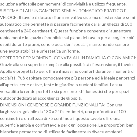
soluzione affidabile per momenti di convivialità e utilizzo frequente.
SISTEMA DI ALLUNGAMENTO SEMI AUTOMATICO PRATICO E
VELOCE: Il tavolo è dotato di un innovativo sistema di estensione semi
automatico che permette di passare facilmente dalla lunghezza di 180
centimetri a 240 centimetri. Questa funzione consente di aumentare
rapidamente lo spazio disponibile sul piano del tavolo per accogliere più
ospiti durante pranzi, cene o occasioni speciali, mantenendo sempre
un’elevata stabilità e un’estetica uniforme.
PERFETTO PER MOMENTI CONVIVIALI IN FAMIGLIA O CON AMICI:
Grazie alla sua superficie ampia e alla possibilità di estensione, il tavolo
Apollo è progettato per offrire il massimo comfort durante i momenti di
socialità. Può ospitare comodamente più persone ed è ideale per pranzi
all’aperto, cene estive, feste in giardino o riunioni familiari. La sua
versatilità lo rende perfetto sia per contesti domestici che per spazi
outdoor dedicati all’accoglienza degli ospiti.
DIMENSIONI GENEROSE E GRANDE FUNZIONALITÀ: Con una
larghezza regolabile da 180 a 240 centimetri, una profondità di 100
centimetri e un’altezza di 75 centimetri, questo tavolo offre una
superficie ampia e confortevole per ogni occasione. Le proporzioni ben
bilanciate permettono di utilizzarlo facilmente in diversi ambienti,