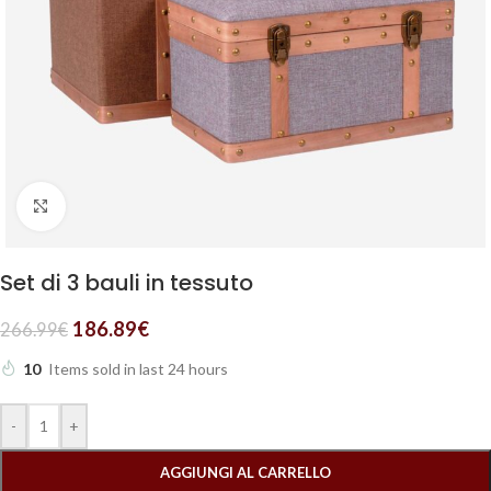
Clicca per ingrandire
Set di 3 bauli in tessuto
186.89
€
266.99
€
10
Items sold in last 24 hours
-
+
AGGIUNGI AL CARRELLO