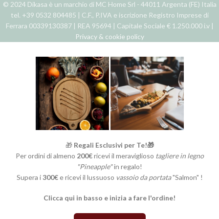
© 2024 Dikasa è un marchio di MC Home Srl - 44011 Argenta (FE) Italia
tel. +39 0532 804485 | C.F., P.IVA e iscrizione Registro Imprese di
Ferrara 00339130387 | REA 95694 | Capitale Sociale € 1.250.000 i.v |
Privacy & cookie policy
🎁
Regali Esclusivi per Te!🎁
Per ordini di almeno
200€
ricevi il meraviglioso
tagliere in legno
"Pineapple"
in regalo!
Supera i
300€
e ricevi il lussuoso
vassoio da portata
"Salmon" !
Clicca qui in basso e inizia a fare l'ordine!