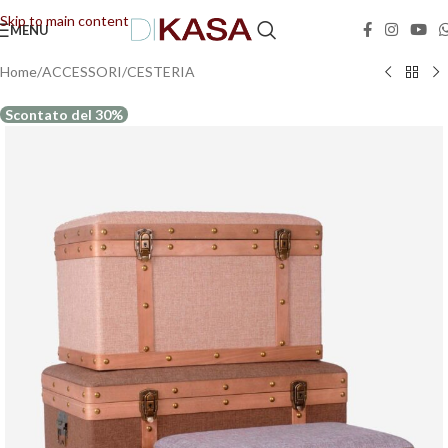
🚚📦Spedizione GRATUITA in tutta Italia!
🚚📦
Skip to main content
MENU
Home
/
ACCESSORI
/
CESTERIA
Scontato del 30%