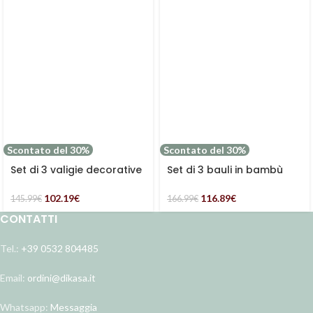
Scontato del 30%
Scontato del 30%
Set di 3 valigie decorative
Set di 3 bauli in bambù
floreali
“Simply beautiful”
102.19
€
116.89
€
145.99
€
166.99
€
CONTATTI
Tel.:
+39 0532 804485
Email:
ordini@dikasa.it
Whatsapp:
Messaggia