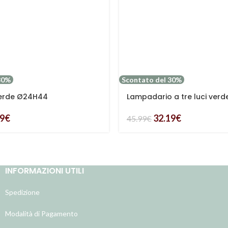
30%
Scontato del 30%
erde Ø24H44
Lampadario a tre luci verde
59
€
32.19
€
45.99
€
INFORMAZIONI UTILI
Spedizione
Modalità di Pagamento