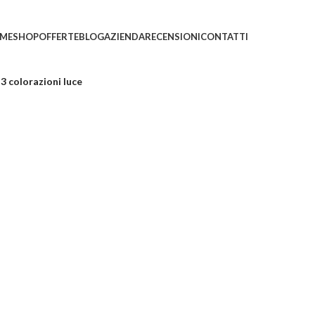
🚚📦Spedizione GRATUITA in tutta Italia!
🚚📦
ME
SHOP
OFFERTE
BLOG
AZIENDA
RECENSIONI
CONTATTI
3 colorazioni luce