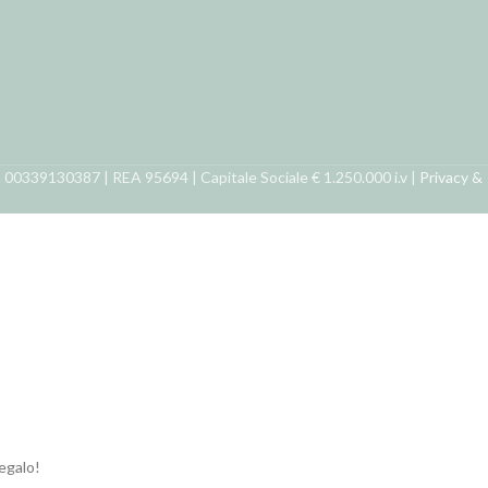
ra 00339130387 | REA 95694 | Capitale Sociale € 1.250.000 i.v |
Privacy &
regalo!