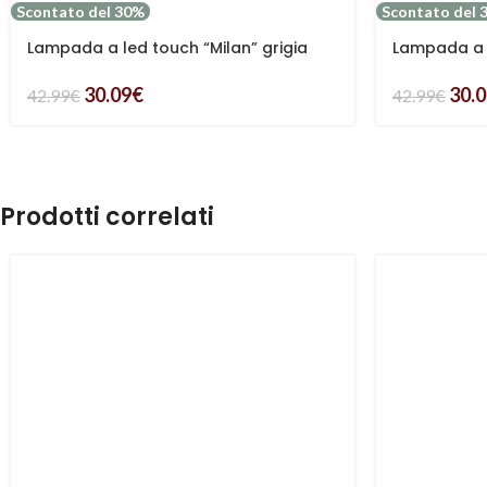
Scontato del 30%
Scontato del 
Lampada a led touch “Milan” grigia
Lampada a l
con 3 colorazioni luce
3 colorazion
30.09
€
30.
42.99
€
42.99
€
Prodotti correlati