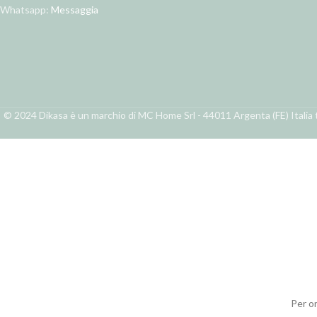
Whatsapp:
Messaggia
© 2024 Dikasa è un marchio di MC Home Srl - 44011 Argenta (FE) Italia t
Per o