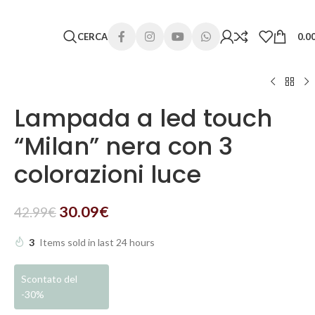
CERCA
0.0
Lampada a led touch
“Milan” nera con 3
colorazioni luce
30.09
€
42.99
€
3
Items sold in last 24 hours
Scontato del
-30%