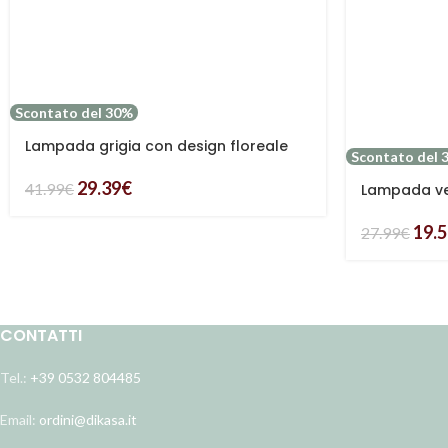
Scontato del 30%
Lampada grigia con design floreale
Scontato del 
Ø22H31
29.39
€
41.99
€
Lampada v
19.
27.99
€
CONTATTI
Tel.:
+39 0532 804485
Email:
ordini@dikasa.it