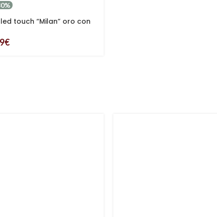
30%
ed touch “Milan” oro con
i luce
09
€