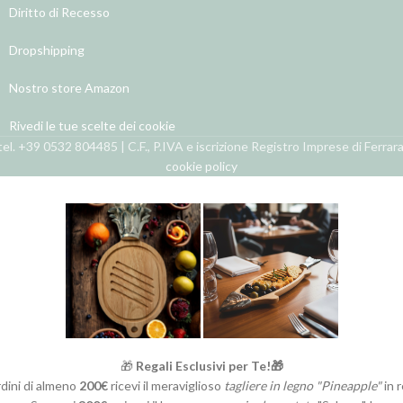
Diritto di Recesso
Dropshipping
Nostro store Amazon
Rivedi le tue scelte dei cookie
el. +39 0532 804485 | C.F., P.IVA e iscrizione Registro Imprese di Ferra
cookie policy
🎁
Regali Esclusivi per Te!🎁
rdini di almeno
200€
ricevi il meraviglioso
tagliere in legno "Pineapple"
in 