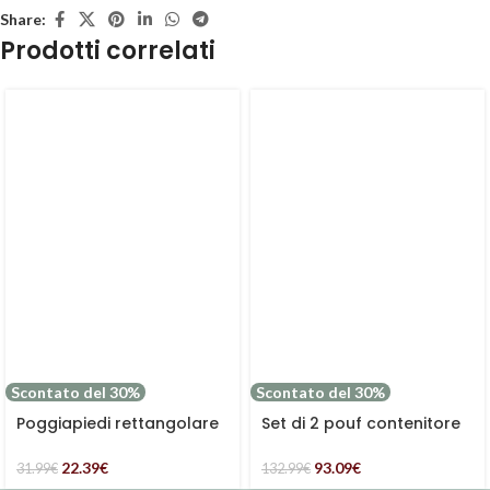
Share:
Prodotti correlati
Scontato del 30%
Scontato del 30%
Poggiapiedi rettangolare
Set di 2 pouf contenitore
velluto grigio
in velluto rosa
22.39
€
93.09
€
31.99
€
132.99
€