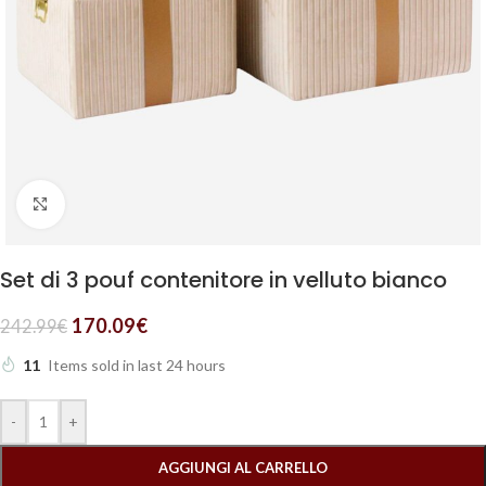
Clicca per ingrandire
Set di 3 pouf contenitore in velluto bianco
170.09
€
242.99
€
11
Items sold in last 24 hours
-
+
AGGIUNGI AL CARRELLO