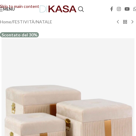
🚚📦Spedizione GRATUITA in tutta Italia!
🚚📦
Skip to main content
MENU
Home
/
FESTIVITÀ
/
NATALE
Scontato del 30%