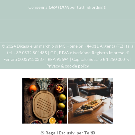
Consegna
GRATUITA
per tutti gli ordini!!!
© 2024 Dikasa è un marchio di MC Home Srl - 44011 Argenta (FE) Italia
tel. +39 0532 804485 | C.F., P.IVA e iscrizione Registro Imprese di
Ferrara 00339130387 | REA 95694 | Capitale Sociale € 1.250.000 i.v |
Privacy & cookie policy
🎁
Regali Esclusivi per Te!🎁