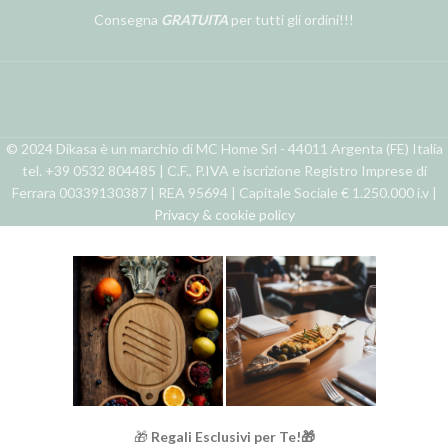
Consegna
GRATUITA
per tutti gli ordini!!!
© 2024 Dikasa è un marchio di MC Home Srl - 44011 Argenta (FE) Italia
tel. +39 0532 804485 | C.F., P.IVA e iscrizione Registro Imprese di
Ferrara 00339130387 | REA 95694 | Capitale Sociale € 1.250.000 i.v |
Privacy & cookie policy
🎁
Regali Esclusivi per Te!🎁