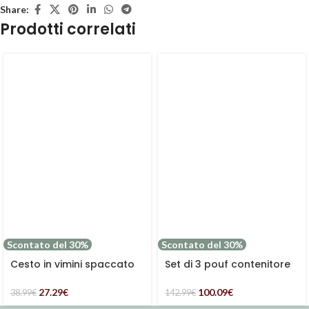
Share:
Prodotti correlati
Scontato del 30%
Scontato del 30%
Cesto in vimini spaccato
Set di 3 pouf contenitore
con manico
in mdf
27.29
€
100.09
€
38.99
€
142.99
€