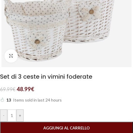
Clicca per ingrandire
Set di 3 ceste in vimini foderate
48.99
€
69.99
€
13
Items sold in last 24 hours
-
+
AGGIUNGI AL CARRELLO