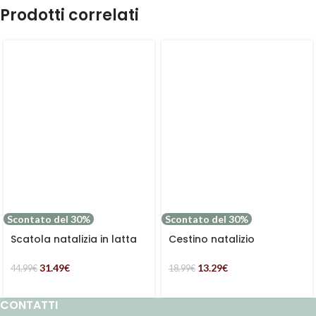
Prodotti correlati
Scontato del 30%
Scontato del 30%
Scatola natalizia in latta
Cestino natalizio
in set di 2 multicolor
decorativo rosso con
agrifoglio
31.49
€
13.29
€
44.99
€
18.99
€
CONTATTI