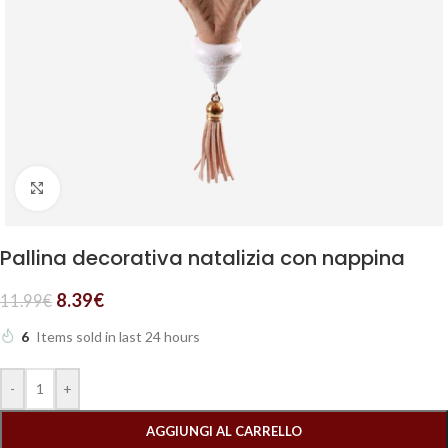
Clicca per ingrandire
Pallina decorativa natalizia con nappina
8.39
€
11.99
€
6
Items sold in last 24 hours
-
+
AGGIUNGI AL CARRELLO