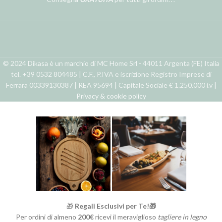
© 2024 Dikasa è un marchio di MC Home Srl - 44011 Argenta (FE) Italia
tel. +39 0532 804485 | C.F., P.IVA e iscrizione Registro Imprese di
Ferrara 00339130387 | REA 95694 | Capitale Sociale € 1.250.000 i.v |
Privacy & cookie policy
🎁
Regali Esclusivi per Te!🎁
Per ordini di almeno
200€
ricevi il meraviglioso
tagliere in legno