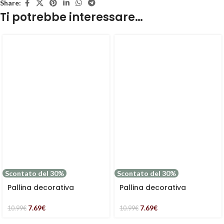
Share:
Ti potrebbe interessare…
Scontato del 30%
Scontato del 30%
Pallina decorativa
Pallina decorativa
natalizia in legno mdf
natalizia in mdf stella
7.69
€
7.69
€
10.99
€
10.99
€