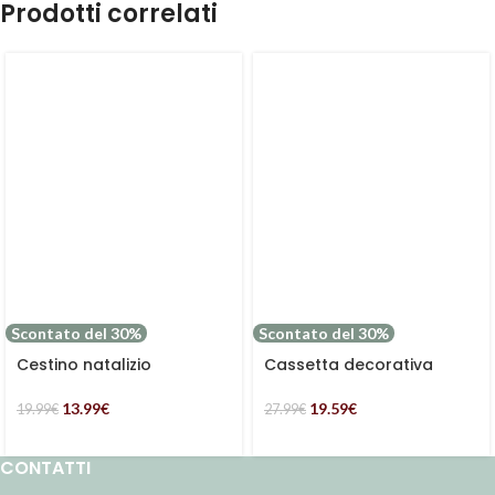
Prodotti correlati
Scontato del 30%
Scontato del 30%
Cestino natalizio
Cassetta decorativa
decorativo slitta in
natalizia North Pole
pioppo
13.99
€
19.59
€
19.99
€
27.99
€
CONTATTI