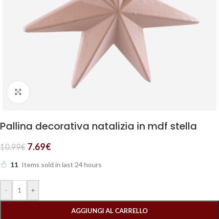
Clicca per ingrandire
Pallina decorativa natalizia in mdf stella
7.69
€
10.99
€
11
Items sold in last 24 hours
-
+
AGGIUNGI AL CARRELLO