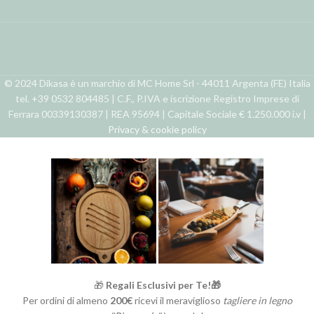
© 2024 Dikasa è un marchio di MC Home Srl - 44011 Argenta (FE) Italia
tel. +39 0532 804485 | C.F., P.IVA e iscrizione Registro Imprese di
Ferrara 00339130387 | REA 95694 | Capitale Sociale € 1.250.000 i.v |
Privacy & cookie policy
🎁
Regali Esclusivi per Te!🎁
Per ordini di almeno
200€
ricevi il meraviglioso
tagliere in legno