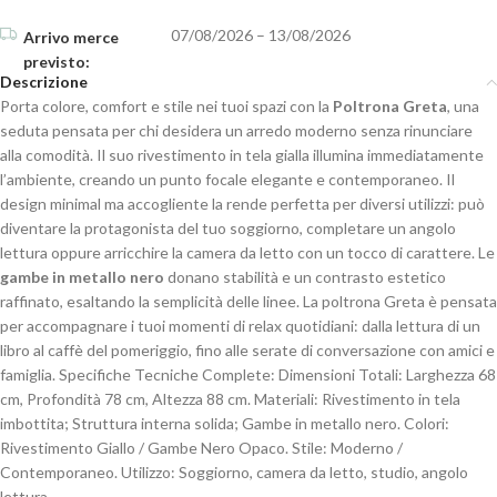
07/08/2026 – 13/08/2026
Descrizione
Porta colore, comfort e stile nei tuoi spazi con la
Poltrona Greta
, una
seduta pensata per chi desidera un arredo moderno senza rinunciare
alla comodità. Il suo rivestimento in tela gialla illumina immediatamente
l’ambiente, creando un punto focale elegante e contemporaneo. Il
design minimal ma accogliente la rende perfetta per diversi utilizzi: può
diventare la protagonista del tuo soggiorno, completare un angolo
lettura oppure arricchire la camera da letto con un tocco di carattere. Le
gambe in metallo nero
donano stabilità e un contrasto estetico
raffinato, esaltando la semplicità delle linee. La poltrona Greta è pensata
per accompagnare i tuoi momenti di relax quotidiani: dalla lettura di un
libro al caffè del pomeriggio, fino alle serate di conversazione con amici e
famiglia. Specifiche Tecniche Complete: Dimensioni Totali: Larghezza 68
cm, Profondità 78 cm, Altezza 88 cm. Materiali: Rivestimento in tela
imbottita; Struttura interna solida; Gambe in metallo nero. Colori:
Rivestimento Giallo / Gambe Nero Opaco. Stile: Moderno /
Contemporaneo. Utilizzo: Soggiorno, camera da letto, studio, angolo
lettura