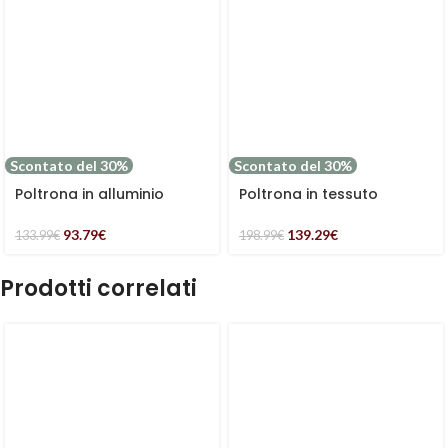
Scontato del 30%
Scontato del 30%
Poltrona in alluminio
Poltrona in tessuto
“Greta” colore antracite e
Kilanda beige “Greta”
PVC marrone
93.79
€
139.29
€
133.99
€
198.99
€
Prodotti correlati