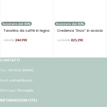
Scontato del 30%
Scontato del 30%
Tavolino da caffè in legno
Credenza “Enzo” in acacia
di acacia “Enzo”
rettangolare con 4 ante e
un ripiano
244.99
€
825.29
€
349.99
€
1,178.99
€
CONTATTI
Tel.:
+39 0532 804485
Email:
ordini@dikasa.it
Whatsapp:
Messaggia
INFORMAZIONI UTILI