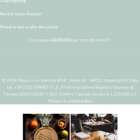
Dropshipping
Nostro store Amazon
Rivedi le tue scelte dei cookie
Consegna
GRATUITA
per tutti gli ordini!!!
© 2024 Dikasa è un marchio di MC Home Srl - 44011 Argenta (FE) Italia
tel. +39 0532 804485 | C.F., P.IVA e iscrizione Registro Imprese di
Ferrara 00339130387 | REA 95694 | Capitale Sociale € 1.250.000 i.v |
Privacy & cookie policy