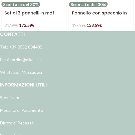
Scontato del 30%
Scontato del 30%
Set di 3 pannelli in mdf
Pannello con specchio in
dorato
mango
173.59
€
138.59
€
247.99
€
197.99
€
CONTATTI
Tel.:
+39 0532 804485
Email:
ordini@dikasa.it
Whatsapp:
Messaggia
INFORMAZIONI UTILI
Spedizione
Modalità di Pagamento
Diritto di Recesso