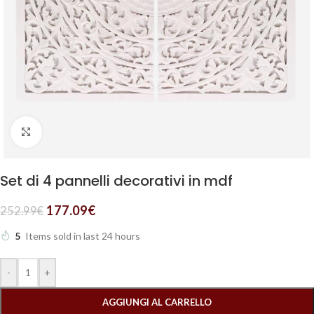
Clicca per ingrandire
Set di 4 pannelli decorativi in mdf
177.09
€
252.99
€
5
Items sold in last 24 hours
-
+
AGGIUNGI AL CARRELLO