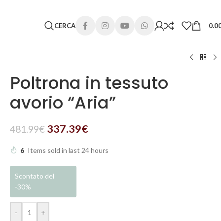
 lunghi. Grazie per la comprensione e buone vacanze!
CERCA
0.0
Poltrona in tessuto
avorio “Aria”
337.39
€
481.99
€
6
Items sold in last 24 hours
Scontato del
-30%
-
+