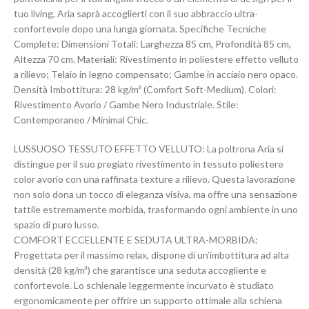
tuo living, Aria saprà accoglierti con il suo abbraccio ultra-
confortevole dopo una lunga giornata. Specifiche Tecniche
Complete: Dimensioni Totali: Larghezza 85 cm, Profondità 85 cm,
Altezza 70 cm. Materiali: Rivestimento in poliestere effetto velluto
a rilievo; Telaio in legno compensato; Gambe in acciaio nero opaco.
Densità Imbottitura: 28 kg/m³ (Comfort Soft-Medium). Colori:
Rivestimento Avorio / Gambe Nero Industriale. Stile:
Contemporaneo / Minimal Chic.
LUSSUOSO TESSUTO EFFETTO VELLUTO: La poltrona Aria si
distingue per il suo pregiato rivestimento in tessuto poliestere
color avorio con una raffinata texture a rilievo. Questa lavorazione
non solo dona un tocco di eleganza visiva, ma offre una sensazione
tattile estremamente morbida, trasformando ogni ambiente in uno
spazio di puro lusso.
COMFORT ECCELLENTE E SEDUTA ULTRA-MORBIDA:
Progettata per il massimo relax, dispone di un’imbottitura ad alta
densità (28 kg/m³) che garantisce una seduta accogliente e
confortevole. Lo schienale leggermente incurvato è studiato
ergonomicamente per offrire un supporto ottimale alla schiena