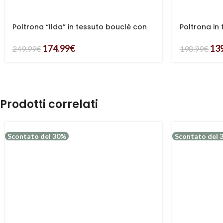
Poltrona “Ilda” in tessuto bouclé con
Poltrona in
struttura in metallo nero
“Greta”
174.99
€
13
249.99
€
198.99
€
Prodotti correlati
Scontato del 30%
Scontato del 