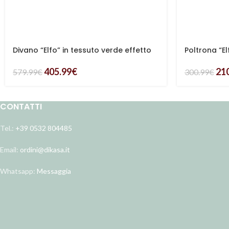
Divano “Elfo” in tessuto verde effetto
Poltrona “El
bouclé
bouclé
405.99
€
21
579.99
€
300.99
€
CONTATTI
Tel.:
+39 0532 804485
Email:
ordini@dikasa.it
Whatsapp:
Messaggia