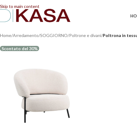
📢 Dal 08/08/2026 al 23/08/2026 (compresi) gli ordi
Skip to main content
HO
Home
/
Arredamento
/
SOGGIORNO
/
Poltrone e divani
/
Poltrona in tess
Scontato del 30%