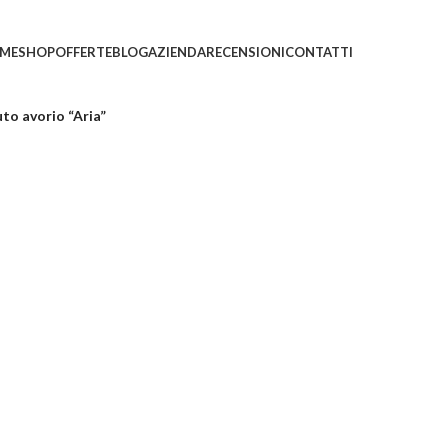
ni saranno evasi con tempi di gestione leggermente più
ME
SHOP
OFFERTE
BLOG
AZIENDA
RECENSIONI
CONTATTI
uto avorio “Aria”