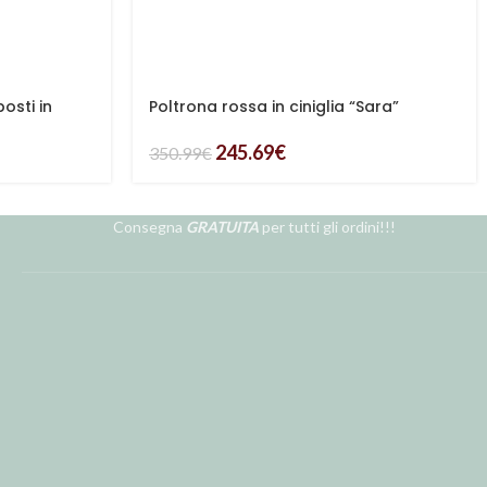
osti in
Poltrona rossa in ciniglia “Sara”
245.69
€
350.99
€
Consegna
GRATUITA
per tutti gli ordini!!!