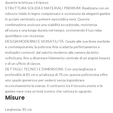
durante la lettura o il riposo.
STRUTTURA SOLIDA E MATERIALI PREMIUM: Realizzata con un
robusto telaio in legno compensato e sostenuta da eleganti gambe
in acciaio verniciato a polvere epossidica nera. Questa
combinazione assicura una stabilità eccezionale, resistenza
all’usura e una lunga durata nel tempo, sostenendo il tuo relax
quotidiano con sicurezza.
DESIGN MODERNO E VERSATILITÀ: Grazie alle sue linee morbide
e contemporanee, la poltrona Aria si adatta perfettamente a
molteplici contesti: dal salotto moderno alla camera da letto
sofisticata, fino a diventare l’elemento centrale di un angolo beauty
o di un ufficio di classe.
DETTAGLI TECNICI E DIMENSIONI: Con una larghezza e
profondità di 85 cm e un’altezza di 70 cm, questa poltroncina offre
uno spazio generoso per sedersi senza ingombrare
eccessivamente la stanza. Il contrasto tra il tessuto avorio e le
gambe nere crea un look iconico che cattura lo sguardo.
Misure
Larghezza: 85 cm