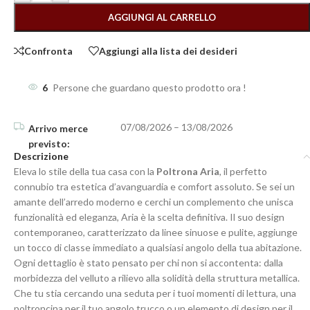
AGGIUNGI AL CARRELLO
Confronta
Aggiungi alla lista dei desideri
6
Persone che guardano questo prodotto ora !
07/08/2026 – 13/08/2026
Descrizione
Eleva lo stile della tua casa con la
Poltrona Aria
, il perfetto
connubio tra estetica d’avanguardia e comfort assoluto. Se sei un
amante dell’arredo moderno e cerchi un complemento che unisca
funzionalità ed eleganza, Aria è la scelta definitiva. Il suo design
contemporaneo, caratterizzato da linee sinuose e pulite, aggiunge
un tocco di classe immediato a qualsiasi angolo della tua abitazione.
Ogni dettaglio è stato pensato per chi non si accontenta: dalla
morbidezza del velluto a rilievo alla solidità della struttura metallica.
Che tu stia cercando una seduta per i tuoi momenti di lettura, una
poltroncina per il tuo angolo trucco o un elemento di design per il