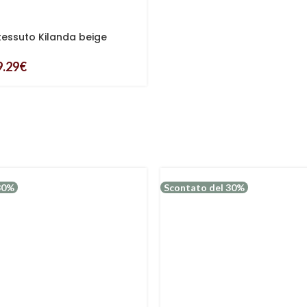
 tessuto Kilanda beige
9.29
€
30%
Scontato del 30%