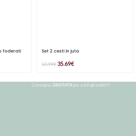
to foderati
Set 2 cesti in juta
35.69
€
50.99
€
Consegna
GRATUITA
per tutti gli ordini!!!