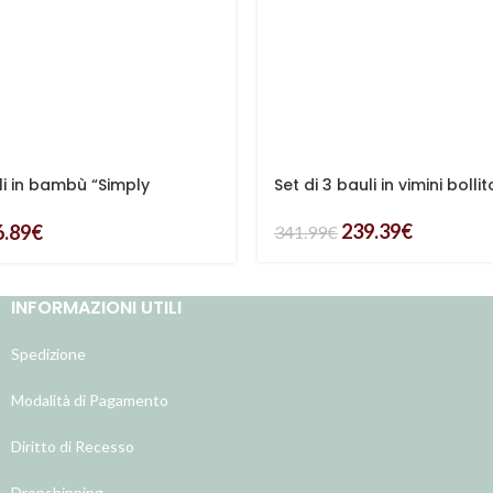
li in bambù “Simply
Set di 3 bauli in vimini bolli
239.39
€
6.89
€
341.99
€
INFORMAZIONI UTILI
Spedizione
Modalità di Pagamento
Diritto di Recesso
Dropshipping