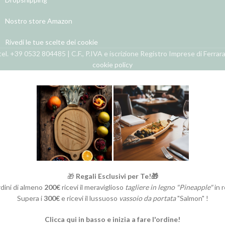
Nostro store Amazon
Rivedi le tue scelte dei cookie
el. +39 0532 804485 | C.F., P.IVA e iscrizione Registro Imprese di Ferra
cookie policy
🎁
Regali Esclusivi per Te!🎁
rdini di almeno
200€
ricevi il meraviglioso
tagliere in legno "Pineapple"
in 
Supera i
300€
e ricevi il lussuoso
vassoio da portata
"Salmon" !
Clicca qui in basso e inizia a fare l'ordine!