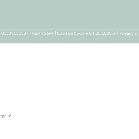
ra 00339130387 | REA 95694 | Capitale Sociale € 1.250.000 i.v |
Privacy &
regalo!