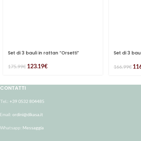
Set di 3 bauli in rattan “Orsetti”
Set di 3 bau
beautiful”
123.19
€
11
175.99
€
166.99
€
CONTATTI
Tel.:
+39 0532 804485
Email:
ordini@dikasa.it
Whatsapp:
Messaggia