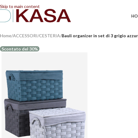
📢 Dal 08/08/2026 al 23/08/2026 (compresi) gli ordi
Skip to main content
HO
Home
/
ACCESSORI
/
CESTERIA
/
Bauli organizer in set di 3 grigio azz
Scontato del 30%