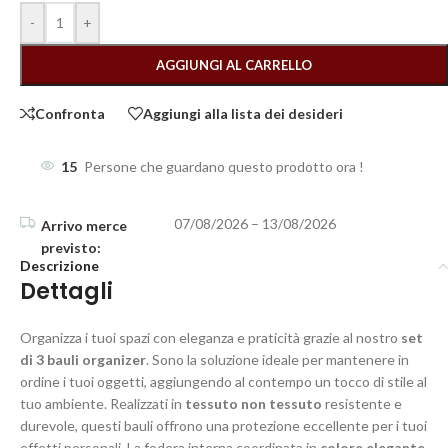
-
+
AGGIUNGI AL CARRELLO
Confronta
Aggiungi alla lista dei desideri
15
Persone che guardano questo prodotto ora !
07/08/2026 – 13/08/2026
Descrizione
Dettagli
Organizza i tuoi spazi con eleganza e praticità grazie al nostro
set
di 3 bauli organizer
. Sono la soluzione ideale per mantenere in
ordine i tuoi oggetti, aggiungendo al contempo un tocco di stile al
tuo ambiente. Realizzati in
tessuto non tessuto
resistente e
durevole, questi bauli offrono una protezione eccellente per i tuoi
effetti personali. La fodera interna coordinata in
colore elegante