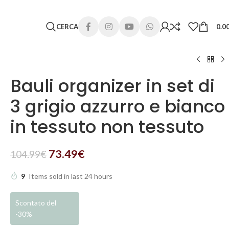
 lunghi. Grazie per la comprensione e buone vacanze!
CERCA
0.0
Bauli organizer in set di
3 grigio azzurro e bianco
in tessuto non tessuto
73.49
€
104.99
€
9
Items sold in last 24 hours
Scontato del
-30%