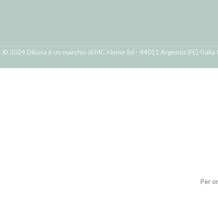
© 2024 Dikasa è un marchio di MC Home Srl - 44011 Argenta (FE) Italia t
Per o