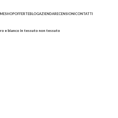
ni saranno evasi con tempi di gestione leggermente più
ME
SHOP
OFFERTE
BLOG
AZIENDA
RECENSIONI
CONTATTI
urro e bianco in tessuto non tessuto