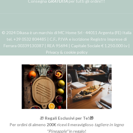
Consegna
GRATUITA
per tutti gli ordini!!!
© 2024 Dikasa è un marchio di MC Home Srl - 44011 Argenta (FE) Italia
tel. +39 0532 804485 | C.F., P.IVA e iscrizione Registro Imprese di
Ferrara 00339130387 | REA 95694 | Capitale Sociale € 1.250.000 i.v |
Privacy & cookie policy
🎁
Regali Esclusivi per Te!🎁
Per ordini di almeno
200€
ricevi il meraviglioso
tagliere in legno
"Pineapple"
in regalo!