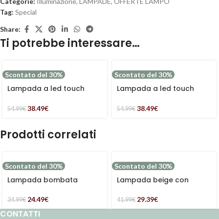
Categorie:
Illuminazione
,
LAMPADE
,
OFFERTE LAMPO
Tag:
Special
Share:
Ti potrebbe interessare…
Scontato del 30%
Scontato del 30%
Lampada a led touch
Lampada a led touch
“Bari” nera con 3
“Bari” bianca con 3
colorazioni luce
colorazioni luce
38.49
€
38.49
€
54.99
€
54.99
€
Prodotti correlati
Scontato del 30%
Scontato del 30%
Lampada bombata
Lampada beige con
bianca Ø15H26
design floreale Ø22H31
24.49
€
29.39
€
34.99
€
41.99
€
CONTATTI