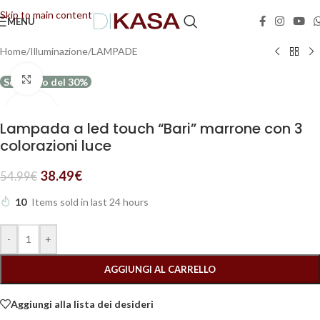
Skip to main content
MENU
📢 Dal 08/08/2026 al 23/08/2026 (compresi) gli ordini saranno evasi con tempi di
gestione leggermente più lunghi. Grazie per la comprensione e buone vacanze!
Home
/
Illuminazione
/
LAMPADE
Clicca per ingrandire
Scontato del 30%
Lampada a led touch “Bari” marrone con 3
colorazioni luce
38.49
€
54.99
€
10
Items sold in last 24 hours
-
+
AGGIUNGI AL CARRELLO
Aggiungi alla lista dei desideri