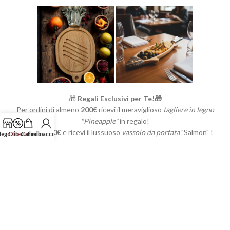
🎁
Regali Esclusivi per Te!🎁
Per ordini di almeno
200€
ricevi il meraviglioso
tagliere in legno
"Pineapple"
in regalo!
Supera i
300€
e ricevi il lussuoso
vassoio da portata
"Salmon" !
egozio
Offerte
Carrello
Il mio account
Clicca qui in basso e inizia a fare l'ordine!
Acquista Ora