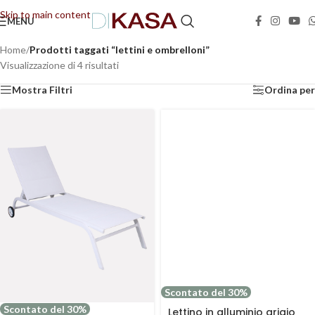
Skip to main content
MENU
📢 Dal 08/08/2026 al 23/08/2026 (compresi) gli ordini saranno evasi con tempi di
gestione leggermente più lunghi. Grazie per la comprensione e buone vacanze!
Home
/
Prodotti taggati “lettini e ombrelloni”
Visualizzazione di 4 risultati
Mostra Filtri
Ordina per
Scontato del 30%
Scontato del 30%
Lettino in alluminio grigio