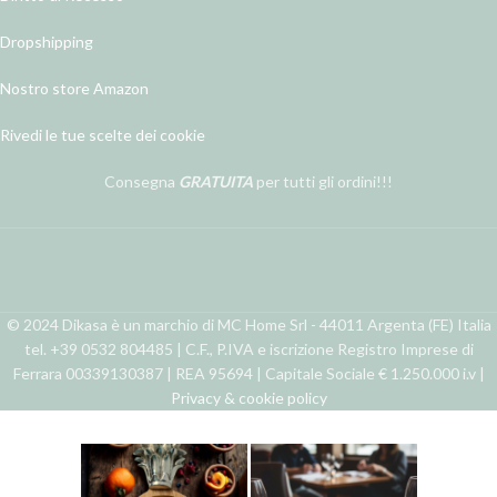
Dropshipping
Nostro store Amazon
Rivedi le tue scelte dei cookie
Consegna
GRATUITA
per tutti gli ordini!!!
© 2024 Dikasa è un marchio di MC Home Srl - 44011 Argenta (FE) Italia
tel. +39 0532 804485 | C.F., P.IVA e iscrizione Registro Imprese di
Ferrara 00339130387 | REA 95694 | Capitale Sociale € 1.250.000 i.v |
Privacy & cookie policy