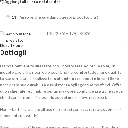
Aggiungi alla lista dei desideri
11
Persone che guardano questo prodotto ora !
11/08/2026 – 17/08/2026
Descrizione
Dettagli
Diamo il benvenuto all’estate con il nostro
lettino reclinabile
, un
modello che offre il perfetto equilibrio tra
comfort, design e qualità
.
La sua struttura è
realizzata in alluminio
con
sedute in textilene
,
noto per la sua
durabilità e resistenza
agli agenti atmosferici. Offre
uno
schienale reclinabile
per un maggiore comfort e
pratiche ruote
che ti consentono di spostarlo agevolmente dove preferisci.
Nonostante sia adatto all’uso esterno, si consiglia di proteggerlo dai
fenomeni atmosferici.
Si consiglia di pulirlo con un panno umido ed evitare l’uso di prodotti