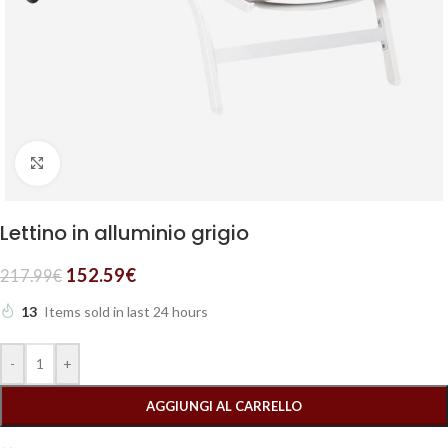
Clicca per ingrandire
Lettino in alluminio grigio
152.59
€
217.99
€
13
Items sold in last 24 hours
-
+
AGGIUNGI AL CARRELLO