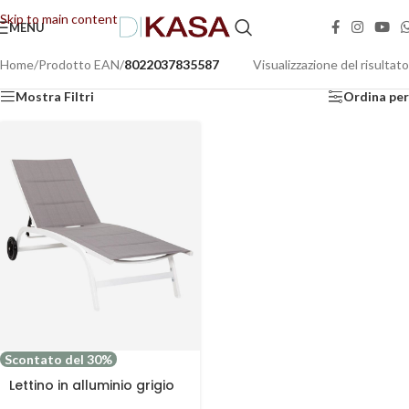
Skip to main content
MENU
📢 Dal 08/08/2026 al 23/08/2026 (compresi) gli ordini saranno evasi con tempi di
gestione leggermente più lunghi. Grazie per la comprensione e buone vacanze!
Home
/
Prodotto EAN
/
8022037835587
Visualizzazione del risultato
Mostra Filtri
Ordina per
Scontato del 30%
Lettino in alluminio grigio