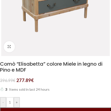
Clicca per ingrandire
Comò “Elisabetta” colore Miele in legno di
Pino e MDF
277.89
€
396.99
€
3
Items sold in last 24 hours
-
+