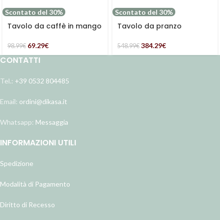
Scontato del 30%
Scontato del 30%
Tavolo da caffè in mango
Tavolo da pranzo
Ø45H55
rettangolare in paulonia
69.29
€
384.29
€
98.99
€
548.99
€
CONTATTI
Tel.:
+39 0532 804485
Email:
ordini@dikasa.it
Whatsapp:
Messaggia
INFORMAZIONI UTILI
Spedizione
Modalità di Pagamento
Diritto di Recesso