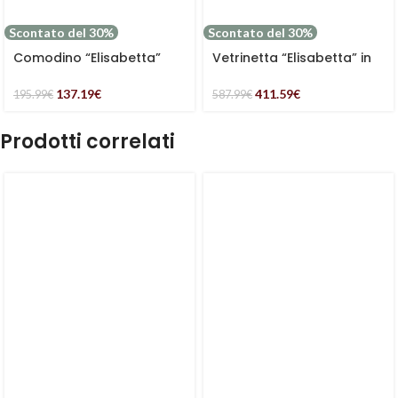
Scontato del 30%
Scontato del 30%
Comodino “Elisabetta”
Vetrinetta “Elisabetta” in
colore Miele in legno di
legno di Pino e MDF colore
Pino e MDF
miele e grigio
137.19
€
411.59
€
195.99
€
587.99
€
Prodotti correlati