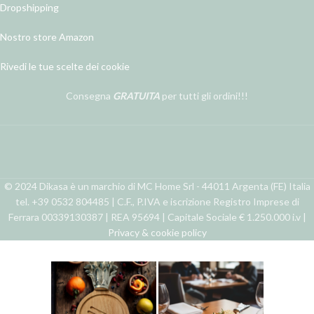
Dropshipping
Nostro store Amazon
Rivedi le tue scelte dei cookie
Consegna
GRATUITA
per tutti gli ordini!!!
© 2024 Dikasa è un marchio di MC Home Srl - 44011 Argenta (FE) Italia
tel. +39 0532 804485 | C.F., P.IVA e iscrizione Registro Imprese di
Ferrara 00339130387 | REA 95694 | Capitale Sociale € 1.250.000 i.v |
Privacy & cookie policy