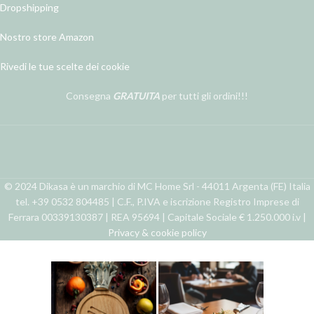
Dropshipping
Nostro store Amazon
Rivedi le tue scelte dei cookie
Consegna
GRATUITA
per tutti gli ordini!!!
© 2024 Dikasa è un marchio di MC Home Srl - 44011 Argenta (FE) Italia
tel. +39 0532 804485 | C.F., P.IVA e iscrizione Registro Imprese di
Ferrara 00339130387 | REA 95694 | Capitale Sociale € 1.250.000 i.v |
Privacy & cookie policy