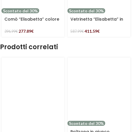
Scontato del 30%
Scontato del 30%
Comò “Elisabetta” colore
Vetrinetta “Elisabetta” in
Miele in legno di Pino e
legno di Pino e MDF colore
MDF
miele e grigio
277.89
€
411.59
€
396.99
€
587.99
€
Prodotti correlati
Scontato del 30%
Poltrona in giunco