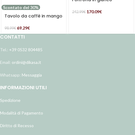
marrone scuro con
Scontato del 30%
cuscino bianco
170.09
€
242.99
€
Tavolo da caffè in mango
sbiancato Ø45H55
69.29
€
98.99
€
CONTATTI
Tel.:
+39 0532 804485
Email:
ordini@dikasa.it
Whatsapp:
Messaggia
INFORMAZIONI UTILI
Spedizione
Modalità di Pagamento
Diritto di Recesso