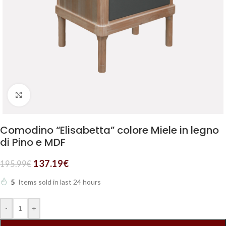
Clicca per ingrandire
Comodino “Elisabetta” colore Miele in legno
di Pino e MDF
137.19
€
195.99
€
5
Items sold in last 24 hours
-
+