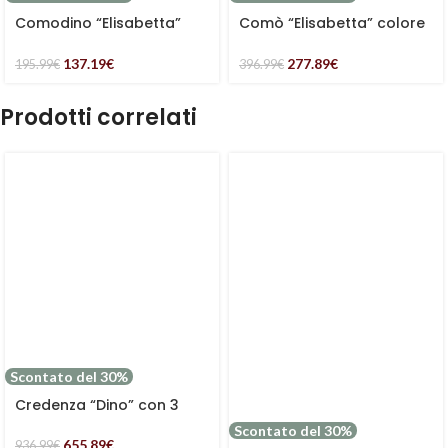
Comodino “Elisabetta”
Comò “Elisabetta” colore
colore Miele in legno di
Miele in legno di Pino e
Pino e MDF
MDF
137.19
€
277.89
€
195.99
€
396.99
€
Prodotti correlati
Scontato del 30%
Credenza “Dino” con 3
cassetti e una anta con 2
Scontato del 30%
ripiani in legno di mango
655.89
€
936.99
€