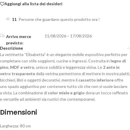
Aggiungi alla lista dei desideri
11
Persone che guardano questo prodotto ora !
11/08/2026 – 17/08/2026
Descrizione
La vetrinetta “Elisabetta” è un elegante mobile espositivo perfetto per
completare con stile soggiorni, cucine o ingressi. Costruita in
legno di
pino, MDF e vetro
, unisce solidità e leggerezza visiva. Le
2 ante in
vetro trasparente
della vetrina permettono di mettere in mostra piatti,
bicchieri, libri o oggetti decorativi, mentre il
cassetto inferiore
offre
uno spazio aggiuntivo per contenere tutto ciò che non si vuole lasciare
a vista. La combinazione di
color miele e grigio
dona un tocco raffinato
e versatile ad ambienti sia rustici che contemporanei.
Dimensioni
Larghezza: 80 cm