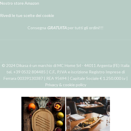
Nostro store Amazon
Rivedi le tue scelte dei cookie
Consegna
GRATUITA
per tutti gli ordini!!!
© 2024 Dikasa è un marchio di MC Home Srl - 44011 Argenta (FE) Italia
tel. +39 0532 804485 | C.F., P.IVA e iscrizione Registro Imprese di
Ferrara 00339130387 | REA 95694 | Capitale Sociale € 1.250.000 i.v |
Privacy & cookie policy