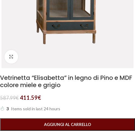
Clicca per ingrandire
Vetrinetta “Elisabetta” in legno di Pino e MDF
colore miele e grigio
411.59
€
587.99
€
3
Items sold in last 24 hours
AGGIUNGI AL CARRELLO