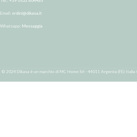
Tel.:
+39 0532 804485
Email:
ordini@dikasa.it
Whatsapp:
Messaggia
© 2024 Dikasa è un marchio di MC Home Srl - 44011 Argenta (FE) Italia t