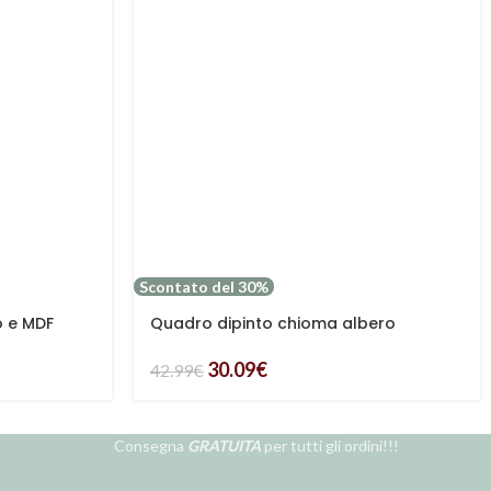
Scontato del 30%
o e MDF
Quadro dipinto chioma albero
30.09
€
42.99
€
Consegna
GRATUITA
per tutti gli ordini!!!