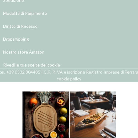
Spedizione
Modalità di Pagamento
Diritto di Recesso
Dropshipping
Nostro store Amazon
Rivedi le tue scelte dei cookie
el. +39 0532 804485 | C.F., P.IVA e iscrizione Registro Imprese di Ferra
cookie policy