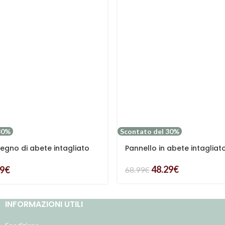
30%
Scontato del 30%
legno di abete intagliato
Pannello in abete intagliat
48.29
€
39
€
68.99
€
INFORMAZIONI UTILI