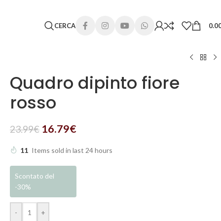
 lunghi. Grazie per la comprensione e buone vacanze!
CERCA
0.0
Quadro dipinto fiore
rosso
16.79
€
23.99
€
11
Items sold in last 24 hours
Scontato del
-30%
-
+