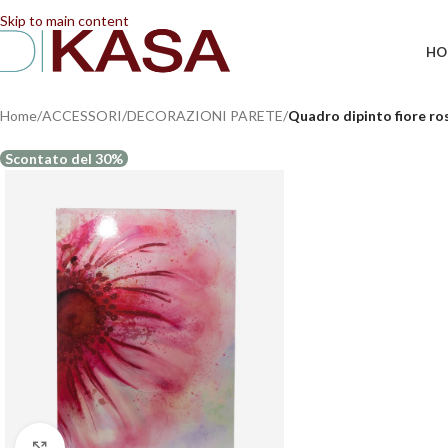
📢 Dal 08/08/2026 al 23/08/2026 (compresi) gli ordi
Skip to main content
HO
Home
/
ACCESSORI
/
DECORAZIONI PARETE
/
Quadro dipinto fiore ro
Scontato del 30%
Clicca per ingrandire