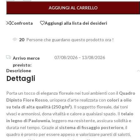
AGGIUNGI AL CARRELLO
Confronta
Aggiungi alla lista dei desideri
20
Persone che guardano questo prodotto ora !
07/08/2026 – 13/08/2026
Descrizione
Dettagli
Porta un tocco di eleganza floreale nei tuoi ambienti con il
Quadro
Dipinto Fiore Rosso
, un’opera d’arte realizzata con
colori a olio
su tela di alta qualità (250 g/m²)
. Il soggetto floreale, dai toni
vivaci e armoniosi, dona vitalità e calore a qualsiasi spazio. Il
telaio
in legno di Paulownia
, leggero ma resistente, assicura solidità e
durata nel tempo. Grazie al
sistema di fissaggio posteriore
, il
quadro è pronto per essere appeso e valorizzare pareti di salotti,