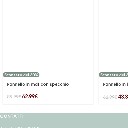
Scontato del 30%
Scontato del 
Pannello in mdf con specchio
Pannello in 
ed mdf
62.99
€
43.
89.99
€
61.99
€
CONTATTI