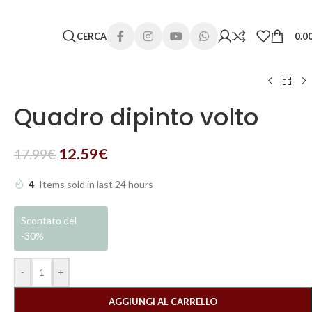
 lunghi. Grazie per la comprensione e buone vacanze!
CERCA
0.0
Quadro dipinto volto
12.59
€
17.99
€
4
Items sold in last 24 hours
Scontato del
-30%
-
+
AGGIUNGI AL CARRELLO