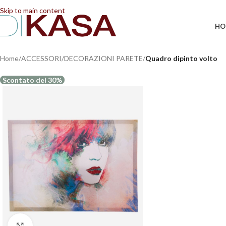
📢 Dal 08/08/2026 al 23/08/2026 (compresi) gli ordi
Skip to main content
HO
Home
/
ACCESSORI
/
DECORAZIONI PARETE
/
Quadro dipinto volto
Scontato del 30%
Clicca per ingrandire