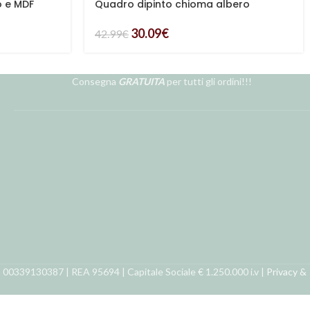
o e MDF
Quadro dipinto chioma albero
30.09
€
42.99
€
Consegna
GRATUITA
per tutti gli ordini!!!
ra 00339130387 | REA 95694 | Capitale Sociale € 1.250.000 i.v |
Privacy &