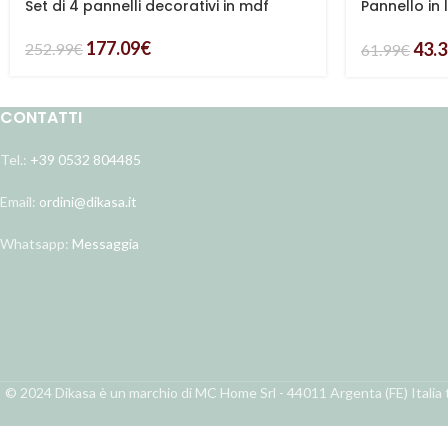
Set di 4 pannelli decorativi in mdf
Pannello in 
ed mdf
177.09
€
43.
252.99
€
61.99
€
CONTATTI
Tel.:
+39 0532 804485
Email:
ordini@dikasa.it
Whatsapp:
Messaggia
© 2024 Dikasa è un marchio di MC Home Srl - 44011 Argenta (FE) Italia t