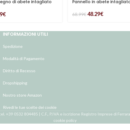
legno di abete intagliato
Pannello in abete intagliat
48.29
€
39
€
68.99
€
INFORMAZIONI UTILI
Spedizione
Modalità di Pagamento
Diritto di Recesso
Dropshipping
Nostro store Amazon
Rivedi le tue scelte dei cookie
el. +39 0532 804485 | C.F., P.IVA e iscrizione Registro Imprese di Ferra
cookie policy