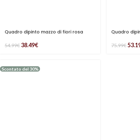
Quadro dipinto mazzo di fiori rosa
Quadro dipi
38.49
€
53.1
54.99
€
75.99
€
Scontato del 30%