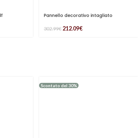
df
Pannello decorativo intagliato
212.09
€
302.99
€
Scontato del 30%