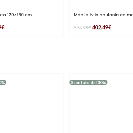
uta 120×180 cm
Mobile tv in paulonia ed m
9
€
402.49
€
574.99
€
30%
Scontato del 30%