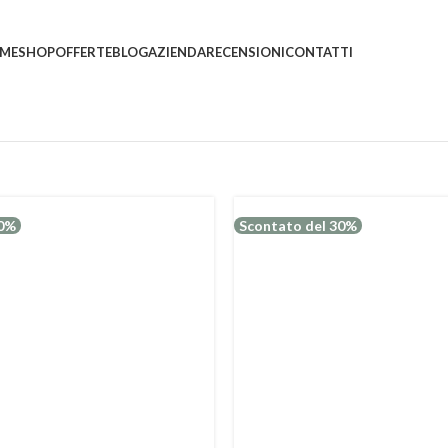
ni saranno evasi con tempi di gestione leggermente più
ME
SHOP
OFFERTE
BLOG
AZIENDA
RECENSIONI
CONTATTI
30%
Scontato del 30%