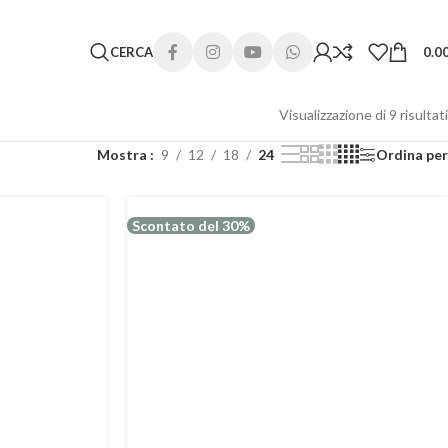
 lunghi. Grazie per la comprensione e buone vacanze!
CERCA
0.0
Visualizzazione di 9 risultati
Mostra
9
12
18
24
Ordina per
Scontato del 30%