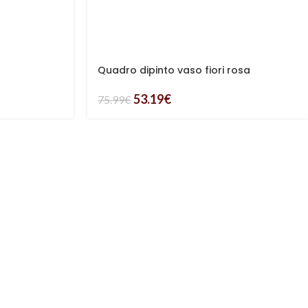
Quadro dipinto vaso fiori rosa
53.19
€
75.99
€