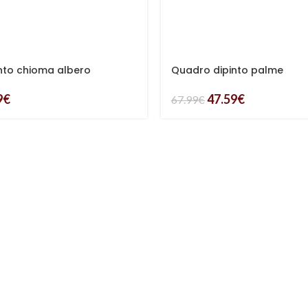
nto chioma albero
Quadro dipinto palme
9
€
47.59
€
67.99
€