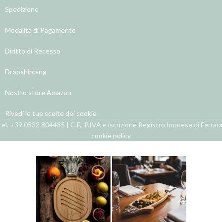
Spedizione
Modalità di Pagamento
Diritto di Recesso
Dropshipping
Nostro store Amazon
Rivedi le tue scelte dei cookie
el. +39 0532 804485 | C.F., P.IVA e iscrizione Registro Imprese di Ferra
cookie policy