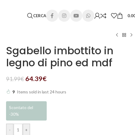
 lunghi. Grazie per la comprensione e buone vacanze!
CERCA
0.0
Sgabello imbottito in
legno di pino ed mdf
64.39
€
91.99
€
9
Items sold in last 24 hours
Scontato del
-30%
-
+