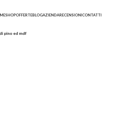
ni saranno evasi con tempi di gestione leggermente più
ME
SHOP
OFFERTE
BLOG
AZIENDA
RECENSIONI
CONTATTI
di pino ed mdf