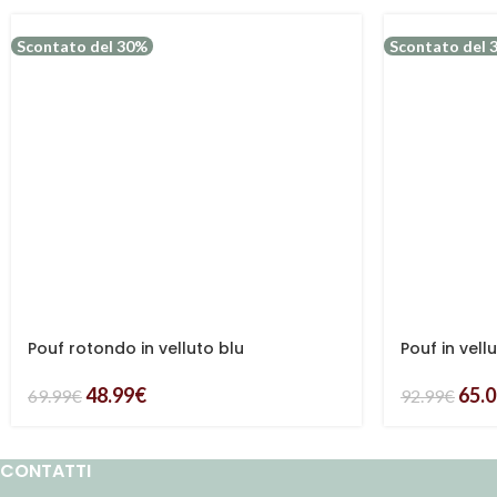
Scontato del 30%
Scontato del 
Pouf rotondo in velluto blu
Pouf in vell
48.99
€
65.
69.99
€
92.99
€
CONTATTI