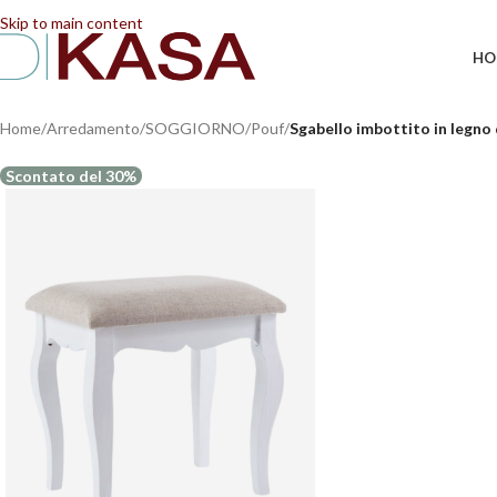
📢 Dal 08/08/2026 al 23/08/2026 (compresi) gli ordi
Skip to main content
HO
Home
/
Arredamento
/
SOGGIORNO
/
Pouf
/
Sgabello imbottito in legno 
Scontato del 30%