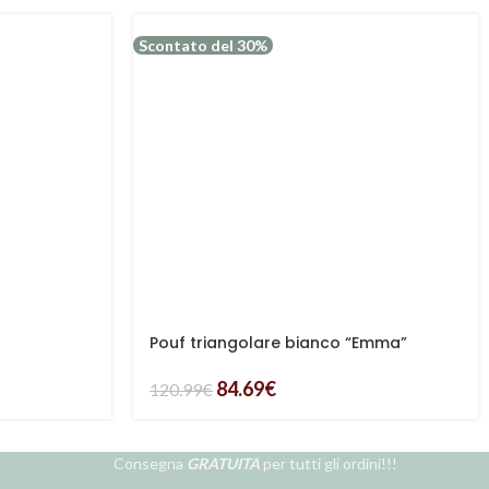
Scontato del 30%
Pouf triangolare bianco “Emma”
84.69
€
120.99
€
Consegna
GRATUITA
per tutti gli ordini!!!