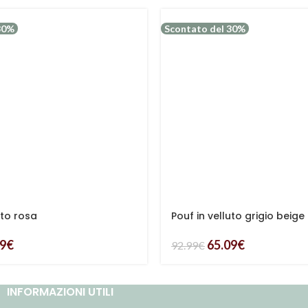
30%
Scontato del 30%
uto rosa
Pouf in velluto grigio beige
09
€
65.09
€
92.99
€
INFORMAZIONI UTILI