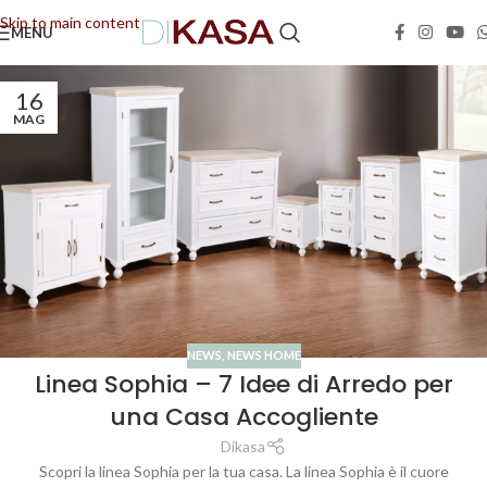
Skip to main content
MENU
📢 Dal 08/08/2026 al 23/08/2026 (compresi) gli ordini saranno evasi con tempi di
gestione leggermente più lunghi. Grazie per la comprensione e buone vacanze!
16
MAG
NEWS
,
NEWS HOME
Linea Sophia – 7 Idee di Arredo per
una Casa Accogliente
Dikasa
Scopri la linea Sophia per la tua casa. La linea Sophia è il cuore