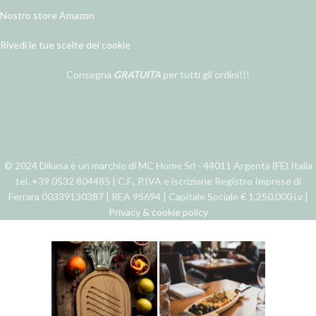
Nostro store Amazon
Rivedi le tue scelte dei cookie
Consegna
GRATUITA
per tutti gli ordini!!!
© 2024 Dikasa è un marchio di MC Home Srl - 44011 Argenta (FE) Italia
tel. +39 0532 804485 | C.F., P.IVA e iscrizione Registro Imprese di
Ferrara 00339130387 | REA 95694 | Capitale Sociale € 1.250.000 i.v |
Privacy & cookie policy