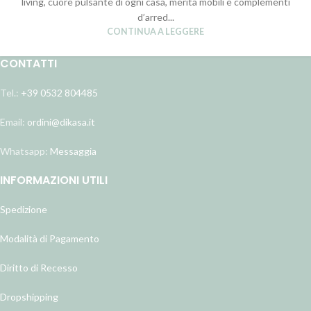
living, cuore pulsante di ogni casa, merita mobili e complementi
d’arred...
CONTINUA A LEGGERE
CONTATTI
Tel.:
+39 0532 804485
Email:
ordini@dikasa.it
Whatsapp:
Messaggia
INFORMAZIONI UTILI
Spedizione
Modalità di Pagamento
Diritto di Recesso
Dropshipping