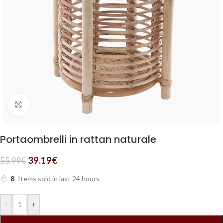
Clicca per ingrandire
Portaombrelli in rattan naturale
39.19
€
55.99
€
8
Items sold in last 24 hours
-
+