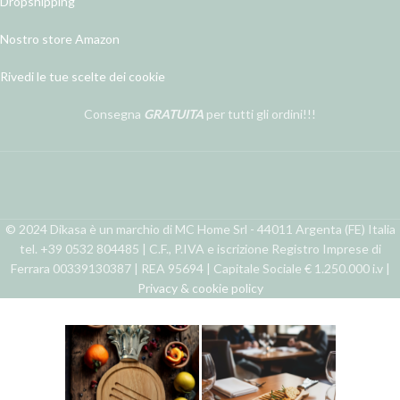
Dropshipping
Nostro store Amazon
Rivedi le tue scelte dei cookie
Consegna
GRATUITA
per tutti gli ordini!!!
© 2024 Dikasa è un marchio di MC Home Srl - 44011 Argenta (FE) Italia
tel. +39 0532 804485 | C.F., P.IVA e iscrizione Registro Imprese di
Ferrara 00339130387 | REA 95694 | Capitale Sociale € 1.250.000 i.v |
Privacy & cookie policy