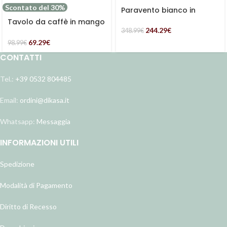
Scontato del 30%
Paravento bianco in
mango
Tavolo da caffè in mango
244.29
€
sbiancato Ø45H55
348.99
€
69.29
€
98.99
€
CONTATTI
Tel.:
+39 0532 804485
Email:
ordini@dikasa.it
Whatsapp:
Messaggia
INFORMAZIONI UTILI
Spedizione
Modalità di Pagamento
Diritto di Recesso