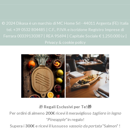
© 2024 Dikasa è un marchio di MC Home Srl - 44011 Argenta (FE) Italia
tel. +39 0532 804485 | C.F., P.IVA e iscrizione Registro Imprese di
Ferrara 00339130387 | REA 95694 | Capitale Sociale € 1.250.000 i.v |
Privacy & cookie policy
🎁
Regali Esclusivi per Te!🎁
Per ordini di almeno
200€
ricevi il meraviglioso
tagliere in legno
"Pineapple"
in regalo!
Supera i
300€
e ricevi il lussuoso
vassoio da portata
"Salmon" !