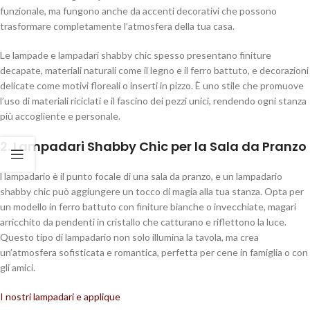
funzionale, ma fungono anche da accenti decorativi che possono
trasformare completamente l’atmosfera della tua casa.
Le lampade e lampadari shabby chic spesso presentano finiture
decapate, materiali naturali come il legno e il ferro battuto, e decorazioni
delicate come motivi floreali o inserti in pizzo. È uno stile che promuove
l’uso di materiali riciclati e il fascino dei pezzi unici, rendendo ogni stanza
più accogliente e personale.
2. Lampadari Shabby Chic per la Sala da Pranzo
l lampadario è il punto focale di una sala da pranzo, e un lampadario
shabby chic può aggiungere un tocco di magia alla tua stanza. Opta per
un modello in ferro battuto con finiture bianche o invecchiate, magari
arricchito da pendenti in cristallo che catturano e riflettono la luce.
Questo tipo di lampadario non solo illumina la tavola, ma crea
un’atmosfera sofisticata e romantica, perfetta per cene in famiglia o con
gli amici.
I nostri lampadari e applique