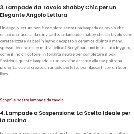
3. Lampade da Tavolo Shabby Chic per un
Elegante Angolo Lettura
Un angolo lettura non è completo senza una lampada da tavolo che
emani una luce calda e invitante. Le lampade shabby chic da tavolo sono
caratterizzate da basi in legno decapato o ceramica dipinta a mano,
spesso decorate con motivi delicati. Scegli paralumi in tessuto leggero,
come il lino o il cotone, in tonalità neutre per completare il look.
Posiziona queste lampade su un tavolino accanto alla tua poltrona
preferita, e avrai creato un angolo perfetto per rilassarti con un buon
libro.
Scopri le nostre lampade da tavolo
4. Lampade a Sospensione: La Scelta Ideale per
la Cucina
Le lampade a sospensione shabby chic sono un’aggiunta meravigliosa