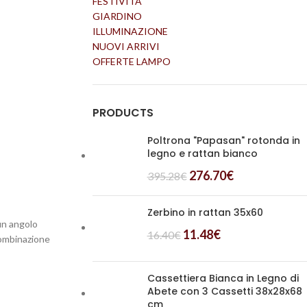
FESTIVITÀ
GIARDINO
ILLUMINAZIONE
NUOVI ARRIVI
OFFERTE LAMPO
PRODUCTS
Poltrona "Papasan" rotonda in
legno e rattan bianco
276.70
€
395.28
€
Zerbino in rattan 35x60
 un angolo
11.48
€
16.40
€
combinazione
Cassettiera Bianca in Legno di
Abete con 3 Cassetti 38x28x68
cm