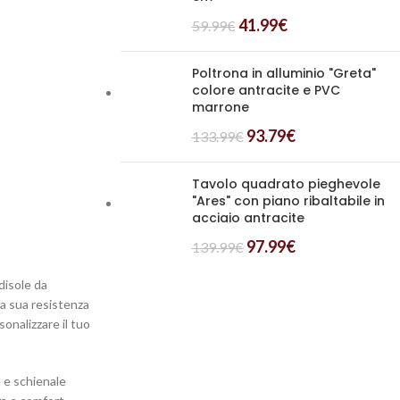
41.99
€
59.99
€
Poltrona in alluminio "Greta"
colore antracite e PVC
marrone
93.79
€
133.99
€
Tavolo quadrato pieghevole
"Ares" con piano ribaltabile in
acciaio antracite
97.99
€
139.99
€
disole da
la sua resistenza
onalizzare il tuo
e e schienale