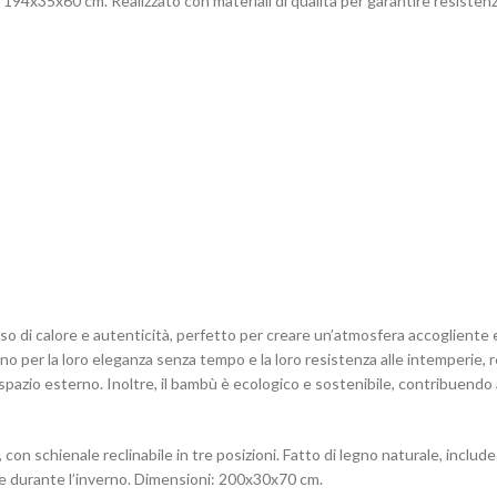
ra 194x35x60 cm. Realizzato con materiali di qualità per garantire resisten
o di calore e autenticità, perfetto per creare un’atmosfera accogliente e
uono per la loro eleganza senza tempo e la loro resistenza alle intemperie,
o spazio esterno. Inoltre, il bambù è ecologico e sostenibile, contribuendo
 con schienale reclinabile in tre posizioni. Fatto di legno naturale, includ
o e durante l’inverno. Dimensioni: 200x30x70 cm.