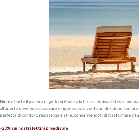
Niente batte il piacere di godersi il sole e la brezza estiva distesi como
all’aperto dove poter riposare e rigenerarsi diventa un desiderio sempre p
perfetta di comfort, resistenza e stile, consentendoti di trasformare il tuo
-20% sui nostri lettini prendisole