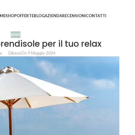
ni saranno evasi con tempi di gestione leggermente più
ME
SHOP
OFFERTE
BLOG
AZIENDA
RECENSIONI
CONTATTI
NEWS
 prendisole per il tuo relax
a
Dikasa
On 9 Maggio 2024