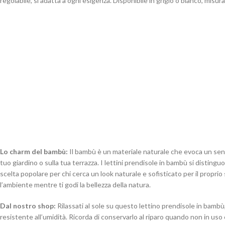
regolabile, si adatta a ogni esigenza. Disponibile in grigio o bianco, misu
Lo charm del bambù:
Il bambù è un materiale naturale che evoca un sens
tuo giardino o sulla tua terrazza. I lettini prendisole in bambù si disting
scelta popolare per chi cerca un look naturale e sofisticato per il propri
l’ambiente mentre ti godi la bellezza della natura.
Dal nostro shop:
Rilassati al sole su questo lettino prendisole in bambù,
resistente all’umidità. Ricorda di conservarlo al riparo quando non in us