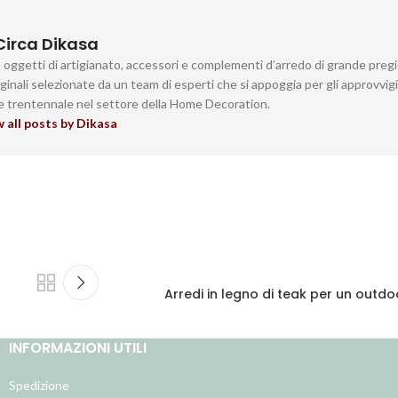
Circa Dikasa
a, oggetti di artigianato, accessori e complementi d’arredo di grande preg
iginali selezionate da un team di esperti che si appoggia per gli approvvi
he trentennale nel settore della Home Decoration.
 all posts by Dikasa
Arredi in legno di teak per un outd
INFORMAZIONI UTILI
Spedizione