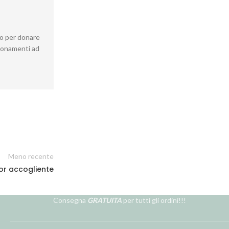
io per donare
gionamenti ad
Meno recente
oor accogliente
Consegna
GRATUITA
per tutti gli ordini!!!