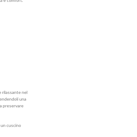
za e comfort.
 rilassante nel
 rendendoli una
 a preservare
e un cuscino