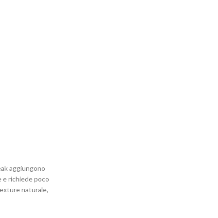
 teak aggiungono
re e richiede poco
texture naturale,