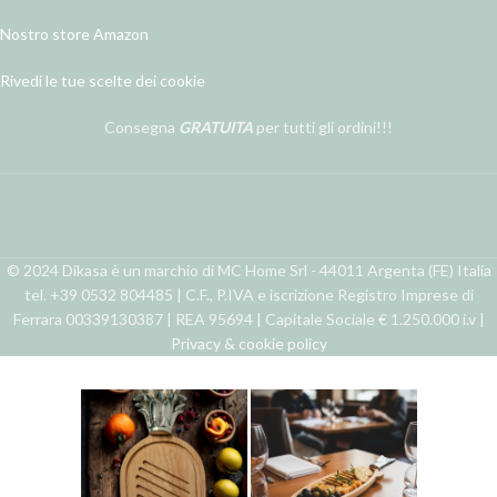
Nostro store Amazon
Rivedi le tue scelte dei cookie
Consegna
GRATUITA
per tutti gli ordini!!!
© 2024 Dikasa è un marchio di MC Home Srl - 44011 Argenta (FE) Italia
tel. +39 0532 804485 | C.F., P.IVA e iscrizione Registro Imprese di
Ferrara 00339130387 | REA 95694 | Capitale Sociale € 1.250.000 i.v |
Privacy & cookie policy