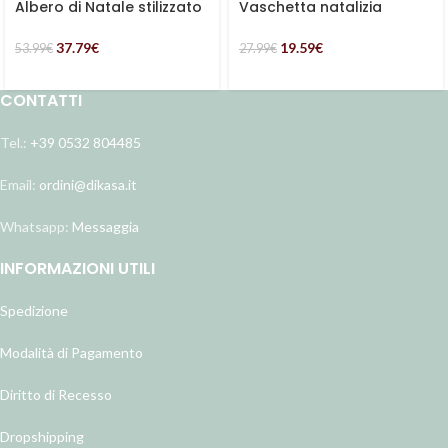
Albero di Natale stilizzato
Vaschetta natalizia
in metallo nero
decorativa nera in latta in
set di 3
37.79
€
19.59
€
53.99
€
27.99
€
CONTATTI
Tel.:
+39 0532 804485
Email:
ordini@dikasa.it
Whatsapp:
Messaggia
INFORMAZIONI UTILI
Spedizione
Modalità di Pagamento
Diritto di Recesso
Dropshipping