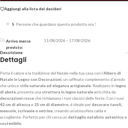
Aggiungi alla lista dei desideri
5
Persone che guardano questo prodotto ora !
11/08/2026 – 17/08/2026
Descrizione
Dettagli
Porta il calore e la tradizione del Natale nella tua casa con l’
Albero di
Natale in Legno con Decorazioni
, un raffinato complemento d’arredo
che unisce
stile naturale ed eleganza artigianale
. Realizzato in
legno
di abete
, presenta una
struttura in legno naturale
arricchita da
decorazioni rosse
che richiamano i toni classici delle feste. Con i suoi
42 cm di altezza
e
25 cm di diametro
, è ideale per
decorare tavoli,
mensole, scrivanie o vetrine
, creando un’atmosfera calda e
accogliente. Perfetto per chi cerca un
dettaglio natalizio autentico e
sostenibile
.