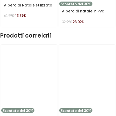
Scontato del 30%
Albero di Natale stilizzato
grande in metallo nero
Albero di natale in Pvc
43.39
€
imbiancato piccolo
61.99
€
23.09
€
32.99
€
Prodotti correlati
Scontato del 30%
Scontato del 30%