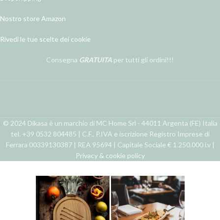
Nostro store Amazon
Rivedi le tue scelte dei cookie
Consegna
GRATUITA
per tutti gli ordini!!!
© 2024 Dikasa è un marchio di MC Home Srl - 44011 Argenta (FE) Italia
tel. +39 0532 804485 | C.F., P.IVA e iscrizione Registro Imprese di
Ferrara 00339130387 | REA 95694 | Capitale Sociale € 1.250.000 i.v |
Privacy & cookie policy