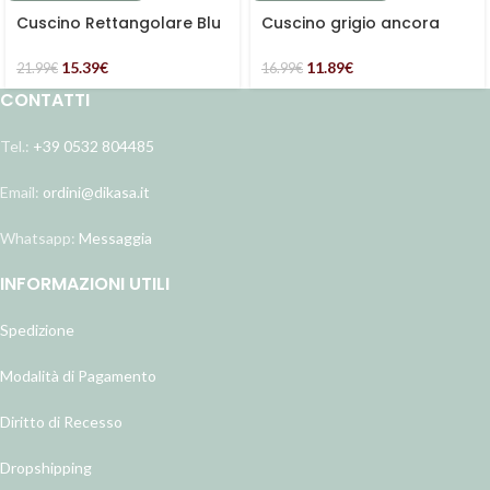
Cuscino Rettangolare Blu
Cuscino grigio ancora
Stile Marino
bianca
15.39
€
11.89
€
21.99
€
16.99
€
CONTATTI
Tel.:
+39 0532 804485
Email:
ordini@dikasa.it
Whatsapp:
Messaggia
INFORMAZIONI UTILI
Spedizione
Modalità di Pagamento
Diritto di Recesso
Dropshipping