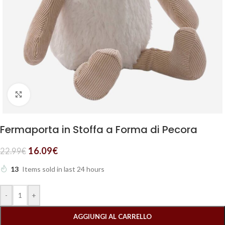
Clicca per ingrandire
Fermaporta in Stoffa a Forma di Pecora
16.09
€
22.99
€
13
Items sold in last 24 hours
-
+
AGGIUNGI AL CARRELLO