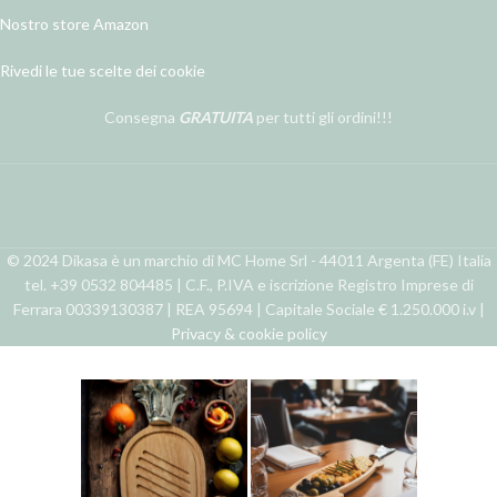
Nostro store Amazon
Rivedi le tue scelte dei cookie
Consegna
GRATUITA
per tutti gli ordini!!!
© 2024 Dikasa è un marchio di MC Home Srl - 44011 Argenta (FE) Italia
tel. +39 0532 804485 | C.F., P.IVA e iscrizione Registro Imprese di
Ferrara 00339130387 | REA 95694 | Capitale Sociale € 1.250.000 i.v |
Privacy & cookie policy