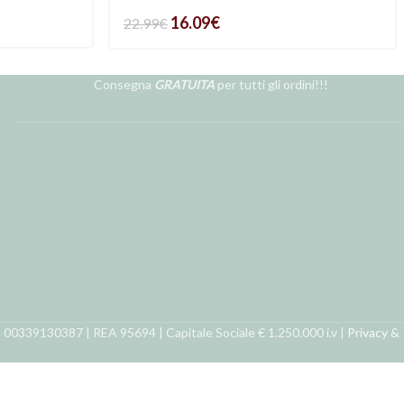
Pecora
16.09
€
22.99
€
Consegna
GRATUITA
per tutti gli ordini!!!
ra 00339130387 | REA 95694 | Capitale Sociale € 1.250.000 i.v |
Privacy &