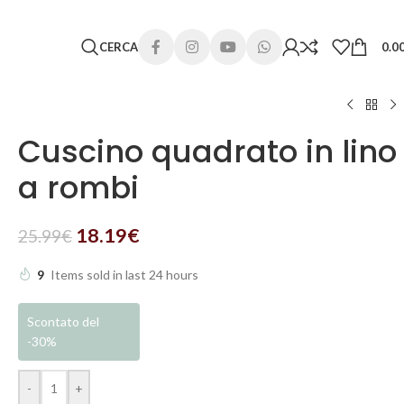
 lunghi. Grazie per la comprensione e buone vacanze!
CERCA
0.0
Cuscino quadrato in lino
a rombi
18.19
€
25.99
€
9
Items sold in last 24 hours
Scontato del
-30%
-
+