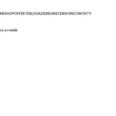
ni saranno evasi con tempi di gestione leggermente più
ME
SHOP
OFFERTE
BLOG
AZIENDA
RECENSIONI
CONTATTI
no a rombi