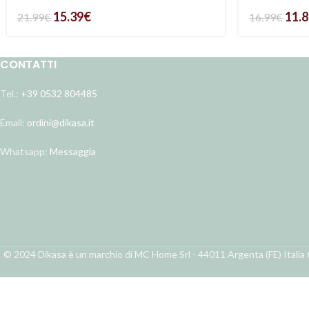
15.39
€
11.
21.99
€
16.99
€
CONTATTI
Tel.:
+39 0532 804485
Email:
ordini@dikasa.it
Whatsapp:
Messaggia
© 2024 Dikasa è un marchio di MC Home Srl - 44011 Argenta (FE) Italia t