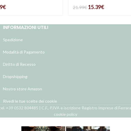
89
€
15.39
€
21.99
€
INFORMAZIONI UTILI
Spedizione
Modalità di Pagamento
Diritto di Recesso
Dropshipping
Nostro store Amazon
Rivedi le tue scelte dei cookie
el. +39 0532 804485 | C.F., P.IVA e iscrizione Registro Imprese di Ferra
cookie policy